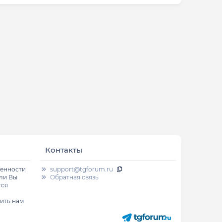
Контакты
венности
support@tgforum.ru
сли Вы
Обратная связь
тся
ить нам