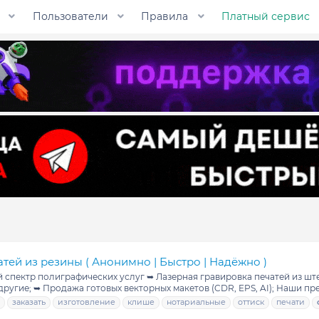
Пользователи
Правила
Платный сервис
атей из резины ( Анонимно | Быстро | Надёжно )
ий спектр полиграфических услуг ➥ Лазерная гравировка печатей из ш
ругие; ➥ Продажа готовых векторных макетов (CDR, EPS, AI); Наши пре
заказать
изготовление
клише
нотариальные
оттиск
печати