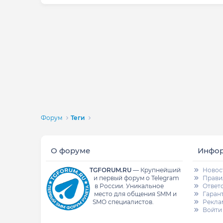
Форум
Теги
О форуме
Инфо
TGFORUM.RU
—
Крупнейший
Новос
и первый форум о Telegram
Прави
в России.
Уникальное
Ответ
место для общения SMM и
Гаран
SMO специалистов.
Рекла
Войти