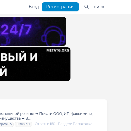
Вход
Регистрация
Поиск
темпельной резины; ➥ Печати ООО, ИП, факсимиле,
имущества ➥ В...
Ответы: 160
Раздел:
Барахолка
срочно
штампы