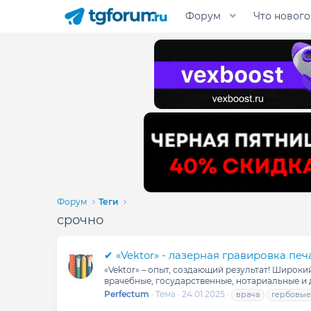
Форум
Что нового
Форум
Теги
срочно
✔ «Vektor» - лазерная гравировка печ
«Vektor» – опыт, создающий результат! Широк
врачебные, государственные, нотариальные и д
Perfectum
Тема
24.01.2025
врача
гербовые