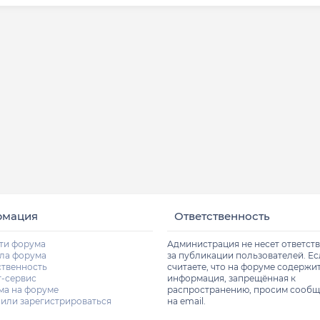
рмация
Ответственность
ти форума
Администрация не несет ответст
ла форума
за публикации пользователей. Е
ственность
считаете, что на форуме содержи
т-сервис
информация, запрещённая к
ма на форуме
распространению, просим сообщ
 или зарегистрироваться
на email.