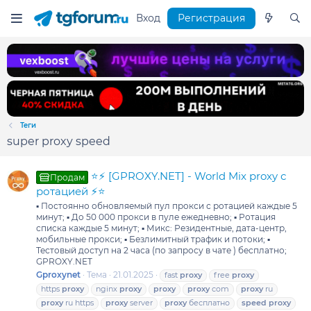
Вход
Регистрация
Теги
super proxy speed
⭐⚡ [GPROXY.NET] - World Mix proxy с
Продам
ротацией ⚡⭐
▪️ Постоянно обновляемый пул прокси с ротацией каждые 5
минут; ▪️ До 50 000 прокси в пуле ежедневно; ▪️ Ротация
списка каждые 5 минут; ▪️ Микс: Резидентные, дата-центр,
мобильные прокси; ▪️ Безлимитный трафик и потоки; ▪️
Тестовый доступ на 2 часа (по запросу в чате ) бесплатно;
GPROXY.NET
Gproxynet
Тема
21.01.2025
fast
proxy
free
proxy
https
proxy
nginx
proxy
proxy
proxy
com
proxy
ru
proxy
ru https
proxy
server
proxy
бесплатно
speed
proxy