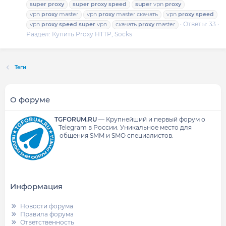
super
proxy
super
proxy
speed
super
vpn
proxy
vpn
proxy
master
vpn
proxy
master скачать
vpn
proxy
speed
Ответы: 33
vpn
proxy
speed
super
vpn
скачать
proxy
master
Раздел:
Купить Proxy HTTP, Socks
Теги
О форуме
TGFORUM.RU
—
Крупнейший и первый форум о
Telegram в России.
Уникальное место для
общения SMM и SMO специалистов.
Информация
Новости форума
Правила форума
Ответственность