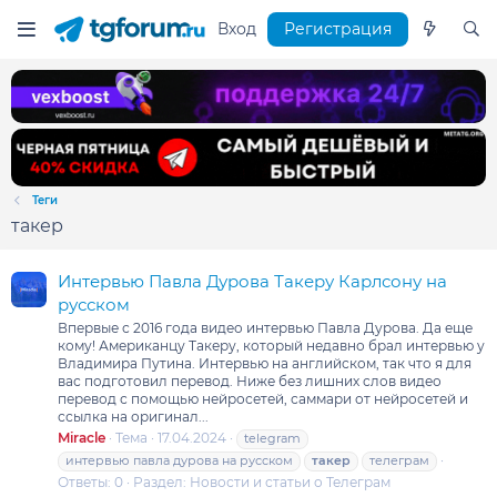
Вход
Регистрация
Теги
такер
Интервью Павла Дурова Такеру Карлсону на
русском
Впервые с 2016 года видео интервью Павла Дурова. Да еще
кому! Американцу Такеру, который недавно брал интервью у
Владимира Путина. Интервью на английском, так что я для
вас подготовил перевод. Ниже без лишних слов видео
перевод с помощью нейросетей, саммари от нейросетей и
ссылка на оригинал...
Miracle
Тема
17.04.2024
telegram
интервью павла дурова на русском
такер
телеграм
Ответы: 0
Раздел:
Новости и статьи о Телеграм