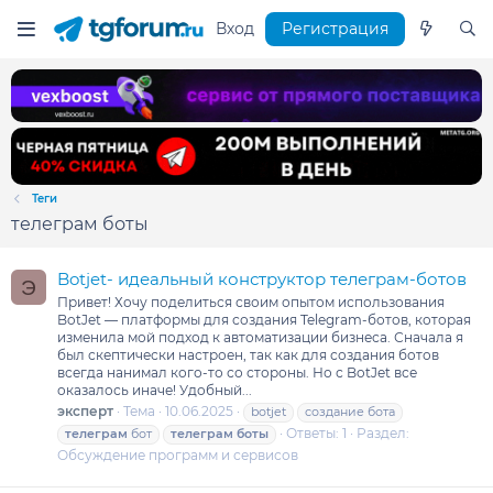
Вход
Регистрация
Теги
телеграм боты
Botjet- идеальный конструктор телеграм-ботов
Э
Привет! Хочу поделиться своим опытом использования
BotJet — платформы для создания Telegram-ботов, которая
изменила мой подход к автоматизации бизнеса. Сначала я
был скептически настроен, так как для создания ботов
всегда нанимал кого-то со стороны. Но с BotJet все
оказалось иначе! Удобный...
эксперт
Тема
10.06.2025
botjet
создание бота
Ответы: 1
Раздел:
телеграм
бот
телеграм
боты
Обсуждение программ и сервисов