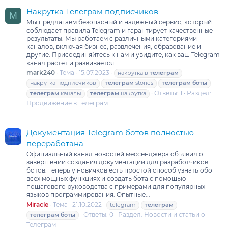
Накрутка Телеграм подписчиков
M
Мы предлагаем безопасный и надежный сервис, который
соблюдает правила Telegram и гарантирует качественные
результаты. Мы работаем с различными категориями
каналов, включая бизнес, развлечения, образование и
другие. Присоединяйтесь к нам и увидите, как ваш Telegram-
канал растет и развивается...
mark240
Тема
15.07.2023
накрутка в
телеграм
накрутка подписчиков
телеграм
stories
телеграм
боты
Ответы: 1
Раздел:
телеграм
каналы
телеграм
накрутка
Продвижение в Телеграм
Документация Telegram ботов полностью
переработана
Официальный канал новостей мессенджера объявил о
завершении создания документации для разработчиков
ботов. Теперь у новичков есть простой способ узнать обо
всех мощных функциях и создать бота с помощью
пошагового руководства с примерами для популярных
языков программирования. Опытные...
Miracle
Тема
21.10.2022
telegram
телеграм
Ответы: 0
Раздел:
Новости и статьи о
телеграм
боты
Телеграм