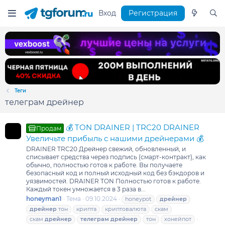
Вход
Регистрация
Теги
телеграм дрейнер
💰 TON DRAINER | TRC20 DRAINER
Продам
Увеличьте прибыль с нашими дрейнерами 💰
DRAINER TRC20 Дрейнер свежий, обновленный, и
списывает средства через подпись (смарт-контракт), как
обычно, полностью готов к работе. Вы получаете
безопасный код и полный исходный код без бэкдоров и
уязвимостей. DRAINER TON Полностью готов к работе.
Каждый токен умножается в 3 раза в...
honeyman1
Тема
09.10.2024
honeypot
дрейнер
дрейнер
тон
крипта
криптовалюта
скам
скам
дрейнер
телеграм
дрейнер
тон
хонейпот