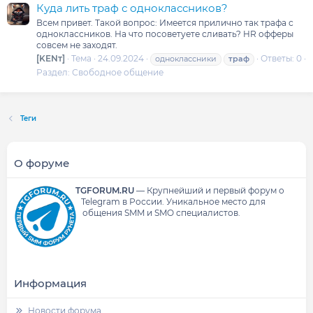
Куда лить траф с одноклассников?
Всем привет. Такой вопрос: Имеется прилично так трафа с
одноклассников. На что посоветуете сливать? HR офферы
совсем не заходят.
[KENт]
Тема
24.09.2024
Ответы: 0
одноклассники
траф
Раздел:
Свободное общение
Теги
О форуме
TGFORUM.RU
—
Крупнейший и первый форум о
Telegram в России.
Уникальное место для
общения SMM и SMO специалистов.
Информация
Новости форума