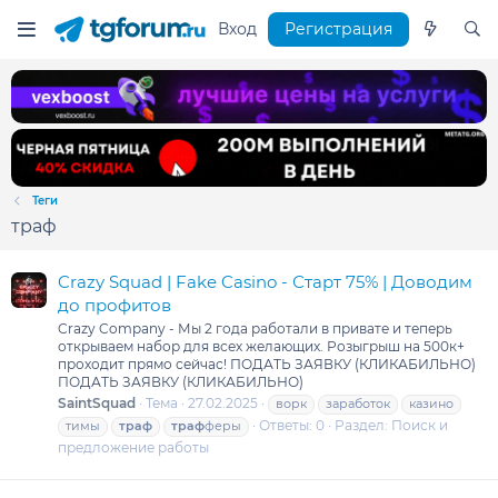
Вход
Регистрация
Теги
траф
Crazy Squad | Fake Casino - Старт 75% | Доводим
до профитов
Crazy Company - Мы 2 года работали в привате и теперь
открываем набор для всех желающих. Розыгрыш на 500к+
проходит прямо сейчас! ПОДАТЬ ЗАЯВКУ (КЛИКАБИЛЬНО)
ПОДАТЬ ЗАЯВКУ (КЛИКАБИЛЬНО)
SaintSquad
Тема
27.02.2025
ворк
заработок
казино
Ответы: 0
Раздел:
Поиск и
тимы
траф
траф
феры
предложение работы