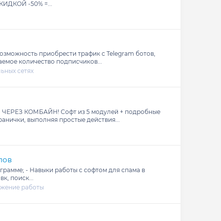
СКИДКОЙ -50% =...
возможность приобрести трафик с Telegram ботов,
емое количество подписчиков...
ьных сетях
 ЧЕРЕЗ КОМБАЙН! Софт из 5 модулей + подробные
анички, выполняя простые действия...
пов
грамме; - Навыки работы с софтом для спама в
к, поиск...
ожение работы