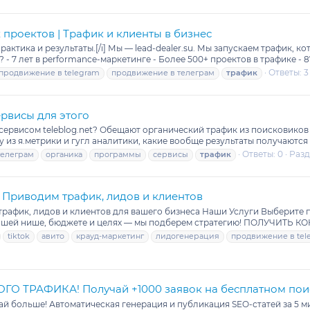
проектов | Трафик и клиенты в бизнес
актика и результаты.[/i] Мы — lead-dealer.su. Мы запускаем трафик, к
- 7 лет в performance-маркетинге - Более 500+ проектов в трафике - 8
Ответы: 3
продвижение в telegram
продвижение в телеграм
трафик
ервисы для этого
 сервисом teleblog.net? Обещают органический трафик из поисковиков 
у из я.метрики и гугл аналитики, какие вообще результаты получаются К
Ответы: 0
Разд
телеграм
органика
программы
сервисы
трафик
Приводим трафик, лидов и клиентов
фик, лидов и клиентов для вашего бизнеса Наши Услуги Выберите п
 вашей нише, бюджете и целях — мы подберем стратегию! ПОЛУЧИТЬ
tiktok
авито
крауд-маркетинг
лидогенерация
продвижение в tel
 ТРАФИКА! Получай +1000 заявок на бесплатном пои
ай больше! Автоматическая генерация и публикация SEO-статей за 5 ми