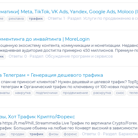
ики] Meta, TikTok, VK Ads, Yandex, Google Ads, Moloco (
Ответы: 1
Раздел:
Услуги по продвижению в с
ие
реклама
трафик
ментинга до инвайтинга | MoreLogin
ноценную экосистему контента, коммуникации и монетизации. Недавн
 ежедневная аудитория достигла примерно 450 миллионов. Премиум-по
Ответы: 0
Раздел:
Обсуждение программ и сервисов
ик
ка Телеграм = Генерация дешевого трафика
 спам не приносит клиентов? Нужен дешевый и целевой трафик? TopTg
 телеграм ➤ Органический трафик по ключевику от 100 новых подписч
аналы
накрутка
подписчики
продвижение
раскрутка
снос
теле
зы, Хот Трафик Крипто/Форекс
https://t.me/Phill_Streammedia Live Трафик по вертикали Crypto/Forex
трафик: Большие обьемы на любые гео Конверт высокий в зависимости 
Ответы: 0
Раздел:
Барахолк
иды
продам
трафик
физы
форекс