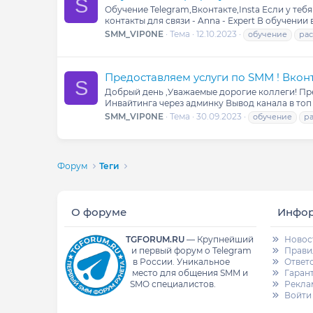
S
Обучение Telegram,Вконтакте,Insta Если у т
контакты для связи - Anna - Expert В обучении
SMM_VIP0NE
Тема
12.10.2023
обучение
ра
Предоставляем услуги по SMM ! Вкон
S
Добрый день ,Уважаемые дорогие коллеги! Пре
Инвайтинга через админку Вывод канала в топ
SMM_VIP0NE
Тема
30.09.2023
обучение
р
Форум
Теги
О форуме
Инфо
TGFORUM.RU
—
Крупнейший
Новос
и первый форум о Telegram
Прави
в России.
Уникальное
Ответ
место для общения SMM и
Гаран
SMO специалистов.
Рекла
Войти