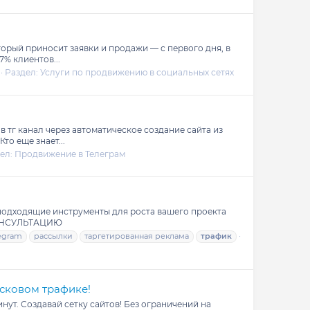
оторый приносит заявки и продажи — с первого дня, в
7% клиентов...
Раздел:
Услуги по продвижению в социальных сетях
в тг канал через автоматическое создание сайта из
то еще знает...
ел:
Продвижение в Телеграм
одходящие инструменты для роста вашего проекта
 КОНСУЛЬТАЦИЮ
egram
рассылки
таргетированная реклама
трафик
сковом трафике!
нут. Создавай сетку сайтов! Без ограничений на