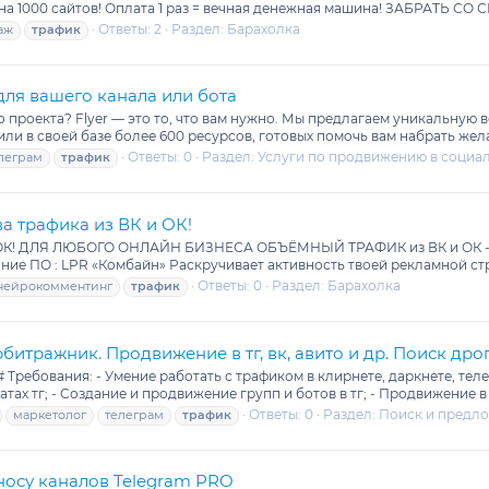
ь на 1000 сайтов! Оплата 1 раз = вечная денежная машина! ЗАБРАТЬ СО 
Ответы: 2
Раздел:
Барахолка
аж
трафик
 для вашего канала или бота
 проекта? Flyer — это то, что вам нужно. Мы предлагаем уникальную 
 в своей базе более 600 ресурсов, готовых помочь вам набрать жела
Ответы: 0
Раздел:
Услуги по продвижению в социал
леграм
трафик
а трафика из ВК и ОК!
К и ОК! ДЛЯ ЛЮБОГО ОНЛАЙН БИЗНЕСА ОБЪЁМНЫЙ ТРАФИК из ВК и ОК -
ние ПО : LPR «Комбайн» Раскручивает активность твоей рекламной стр
Ответы: 0
Раздел:
Барахолка
нейрокомментинг
трафик
итражник. Продвижение в тг, вк, авито и др. Поиск дро
ребования: - Умение работать с трафиком в клирнете, даркнете, теле
тах тг; - Создание и продвижение групп и ботов в тг; - Продвижение в в
Ответы: 0
Раздел:
Поиск и предл
маркетолог
телеграм
трафик
сносу каналов Telegram PRO