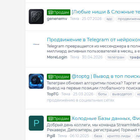
[Любые ниши & Сложные темат
Продам
genenemv
Тема
25.07.2026
адс
продвижен
Продвижение в Telegram от нейроком
Telegram превращается из мессенджера в пол
миллиард активных пользователей в месяц, а
MoreLogin
Тема
30.04.2026
телеграм
траф
@toptg | Вывод в топ поис
Продам
Телеграм обновил алгоритмы поиска? Таргет и
Вывод на первые позиции глобального поиска
TopTG
Тема
25.03.2026
боты
выводвтоп
к
продвижению в социальных сетях
Холодные Базы данных, Фи
Продам
P
Добрый день коллеги, мы команда StreamMedia 
Рекавери, Депозитеры, регистрации) Горячий 
Pgill
Тема
06.10.2025
база
крипто лиды
л