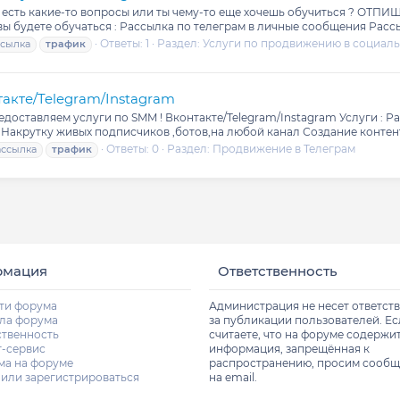
ебя есть какие-то вопросы или ты чему-то еще хочешь обучиться ?
 вы будете обучаться : Рассылка по телеграм в личные сообщения Рассы
Ответы: 1
Раздел:
Услуги по продвижению в социаль
ссылка
трафик
такте/Telegram/Instagram
доставляем услуги по SMM ! Вконтакте/Telegram/Instagram Услуги : Р
 Накрутку живых подписчиков ,ботов,на любой канал Создание контент 
Ответы: 0
Раздел:
Продвижение в Телеграм
ассылка
трафик
рмация
Ответственность
ти форума
Администрация не несет ответст
ла форума
за публикации пользователей. Е
ственность
считаете, что на форуме содержи
т-сервис
информация, запрещённая к
ма на форуме
распространению, просим сообщ
 или зарегистрироваться
на email.