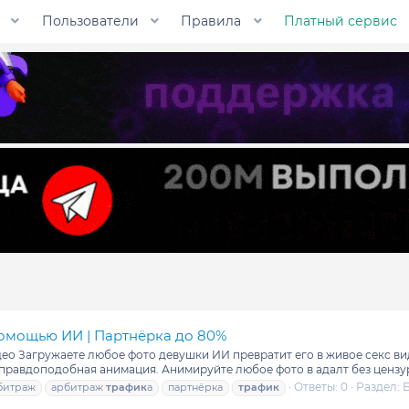
Пользователи
Правила
Платный сервис
 помощью ИИ | Партнёрка до 80%
ео Загружаете любое фото девушки ИИ превратит его в живое секс в
правдоподобная анимация. Анимируйте любое фото в адалт без цензу
Ответы: 0
Раздел:
битраж
арбитраж
трафик
а
партнёрка
трафик