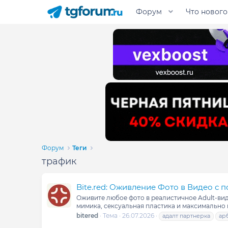
Форум
Что нового
Форум
Теги
трафик
Bite.red: Оживление Фото в Видео с
Оживите любое фото в реалистичное Adult-вид
мимика, сексуальная пластика и максимально 
bitered
Тема
26.07.2026
адалт партнерка
ар