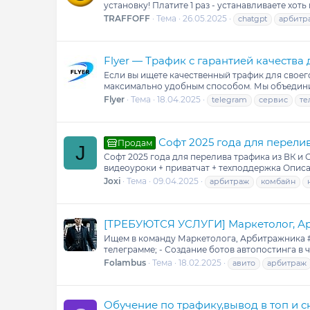
установку! Платите 1 раз - устанавливаете хот
TRAFFOFF
Тема
26.05.2025
chatgpt
арбитр
Flyer — Трафик с гарантией качества
Если вы ищете качественный трафик для своего
максимально удобным способом. Мы объединили
Flyer
Тема
18.04.2025
telegram
сервис
те
Софт 2025 года для перелив
Продам
J
Софт 2025 года для перелива трафика из В
видеоуроки + приватчат + техподдержка Описа
Joxi
Тема
09.04.2025
арбитраж
комбайн
[ТРЕБУЮТСЯ УСЛУГИ] Маркетолог, Арб
Ищем в команду Маркетолога, Арбитражника # Т
телеграмме; - Создание ботов автопостинга в ча
Folambus
Тема
18.02.2025
авито
арбитраж
Обучение по трафику,вывод в топ и 