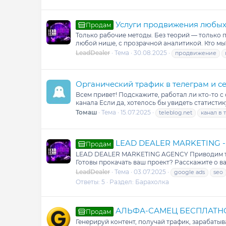
Услуги продвижения любых 
Продам
Только рабочие методы. Без теорий — только пр
любой нише, с прозрачной аналитикой. Кто мы? 
LeadDealer
Тема
30.08.2025
продвижение
Органический трафик в телеграм и с
Всем привет! Подскажите, работал ли кто-то с
канала Если да, хотелось бы увидеть статистик
Томаш
Тема
15.07.2025
teleblog.net
канал в 
LEAD DEALER MARKETING - 
Продам
LEAD DEALER MARKETING AGENCY Приводим тра
Готовы прокачать ваш проект? Расскажите о
LeadDealer
Тема
03.07.2025
google ads
seo
Ответы: 5
Раздел:
Барахолка
АЛЬФА-САМЕЦ БЕСПЛАТНОГО
Продам
Генерируй контент, получай трафик, зарабатыв