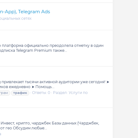
In-App), Telegram Ads
оциальных сетях
о платформа официально преодолела отметку в один
дписка Telegram Premium также...
 привлекает тысячи активной аудитории уже сегодня! ➤
иков ежедневно ➤ Помощь...
Ответы: 0
Раздел:
Услуги по
грам
трафик
. Инвест, крипто, чарджбек Базы данных (Чарджбек,
от гео Обсудим любые...
а