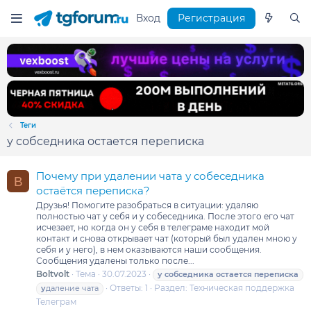
Вход
Регистрация
Теги
у собседника остается переписка
Почему при удалении чата у собеседника
B
остаётся переписка?
Друзья! Помогите разобраться в ситуации: удаляю
полностью чат у себя и у собеседника. После этого его чат
исчезает, но когда он у себя в телеграме находит мой
контакт и снова открывает чат (который был удален мною у
себя и у него), в нем оказываются наши сообщения.
Сообщения удалены только после...
Boltvolt
Тема
30.07.2023
у
собседника
остается
переписка
Ответы: 1
Раздел:
Техническая поддержка
у
даление чата
Телеграм