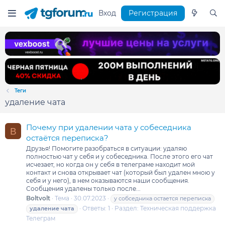
Вход
Регистрация
Теги
удаление чата
Почему при удалении чата у собеседника
B
остаётся переписка?
Друзья! Помогите разобраться в ситуации: удаляю
полностью чат у себя и у собеседника. После этого его чат
исчезает, но когда он у себя в телеграме находит мой
контакт и снова открывает чат (который был удален мною у
себя и у него), в нем оказываются наши сообщения.
Сообщения удалены только после...
Boltvolt
Тема
30.07.2023
у собседника остается переписка
Ответы: 1
Раздел:
Техническая поддержка
удаление
чата
Телеграм