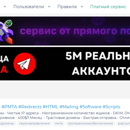
Пользователи
Правила
Платный сервис
P #PMTA #Redirects #HTML #Mailing #Software #Scripts
мены - Чистые IP адреса - Неограниченное количество ящиков - DKIM, D
 доменов - 400$/1 Месяц: - Трастовые домены - Быстрая отправка - Отлич
едомены
перенаправления
пмта
программноеобеспечение
рассыл