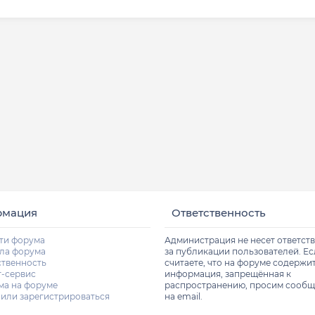
рмация
Ответственность
ти форума
Администрация не несет ответст
ла форума
за публикации пользователей. Е
ственность
считаете, что на форуме содержи
т-сервис
информация, запрещённая к
ма на форуме
распространению, просим сообщ
 или зарегистрироваться
на email.