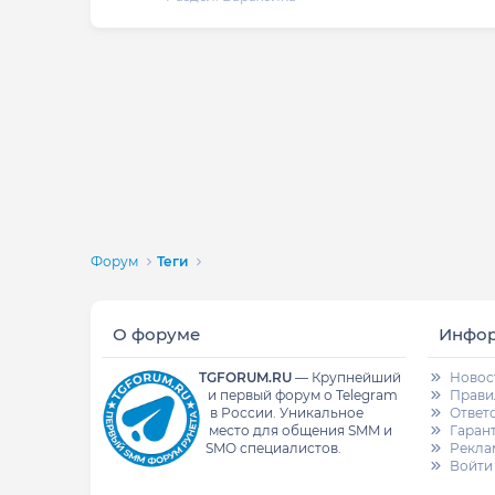
Форум
Теги
О форуме
Инфо
TGFORUM.RU
—
Крупнейший
Новос
и первый форум о Telegram
Прави
в России.
Уникальное
Ответ
место для общения SMM и
Гаран
SMO специалистов.
Рекла
Войти