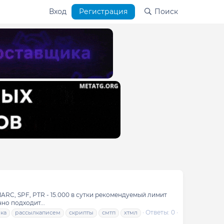
Вход
Регистрация
Поиск
MARC, SPF, PTR - 15.000 в сутки рекомендуемый лимит
но подходит...
Ответы: 0
ка
рассылкаписем
скрипты
смтп
хтмл