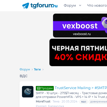
Форум
Что нового
Форум
Теги
вдс
TrustService Mailing > #SMT
Продам
SMTP - 10 штук - 275$/1 месяц: - Трастовые до
для отправки PowerMTA - VPS + 14 IP + 14 Trust
MoreTrust
Тема
20.05.2024
вдс
доверенны
Раздел:
Барахолка