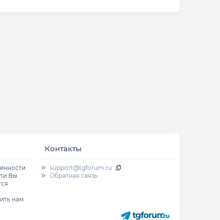
Контакты
венности
support@tgforum.ru
сли Вы
Обратная связь
тся
ить нам