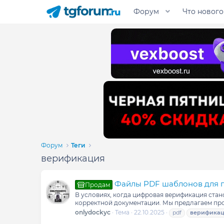
Форум
Что нового
Форум
Теги
верификация
Файлы PDF шаблонов для 
Продам
В условиях, когда цифровая верификация стан
корректной документации. Мы предлагаем про
onlydockyc
Тема
22.10.2025
pdf
верифика