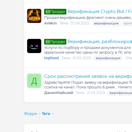
Верификация Crypto Bot / 
Продам
Продам верификацию фрагмент очень дёшево, за
Arlekin
Тема
01.08.2025
верификация
крип
Верификация, разблокиров
Продам
Услуги по подбору и продаже документов для в
идеальное качество Цены по запросу в ЛС или п
tophoot
Тема
01.05.2025
Отв
верификация
Срок рассмотрения заявок на вериф
Д
Здравствуйте! Подал заявку на верификацию Tel
ссылка на канал. Пока прошло 6 дней... Ничег
ДанилМайский
Тема
21.05.2023
верификац
Форум
Теги