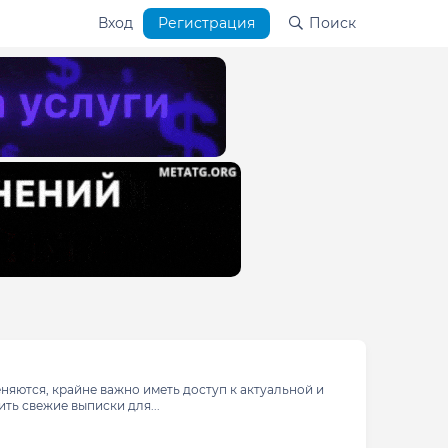
Вход
Регистрация
Поиск
няются, крайне важно иметь доступ к актуальной и
ь свежие выписки для...