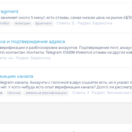
Fragment
нимает около 5 минут, есть отзывы, самая низкая цена на рынке 4$/3
Ответы: 12
Раздел:
Барахолка
тобот
телеграм
фрагмент
ка и подтверждение адреса
ерификации и разблокировке аккаунтов. Подтверждение почт, аккаунто
о контактам. Контакты: Telegram tht698 Имеются отзывы на других изв
еты: 44
Раздел:
Барахолка
икацию канала
egram-канала. Аккаунты с галочкой в двух соцсетях есть, их я указал 
о нет. У кого-нибудь есть опыт верификации канала? Долго ли рассма
Ответы: 3
Раздел:
Техническая 
ия
галочка
заявка на верификацию