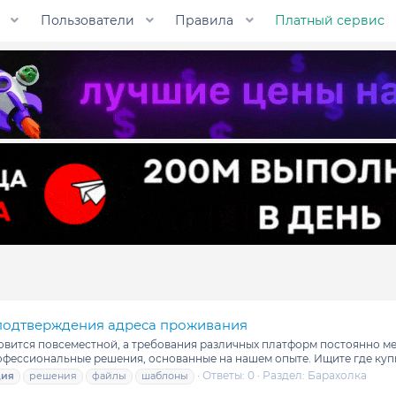
Пользователи
Правила
Платный сервис
подтверждения адреса проживания
овится повсеместной, а требования различных платформ постоянно ме
фессиональные решения, основанные на нашем опыте. Ищите где купит
Ответы: 0
Раздел:
Барахолка
ция
решения
файлы
шаблоны