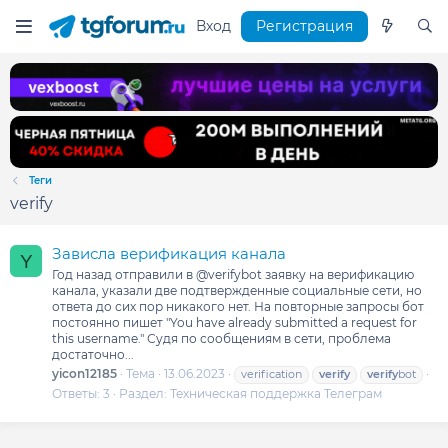
Вход
Регистрация
Теги
verify
Зависла верификация канала
Y
Год назад отправили в @verifybot заявку на верификацию
канала, указали две подтвержденные социальные сети, но
ответа до сих пор никакого нет. На повторные запросы бот
постоянно пишет "You have already submitted a request for
this username." Судя по сообщениям в сети, проблема
достаточно...
yicon12185
Тема
13.06.2023
verification
verify
verify
bot
Ответы: 3
Раздел:
Техническая поддержка Телеграм