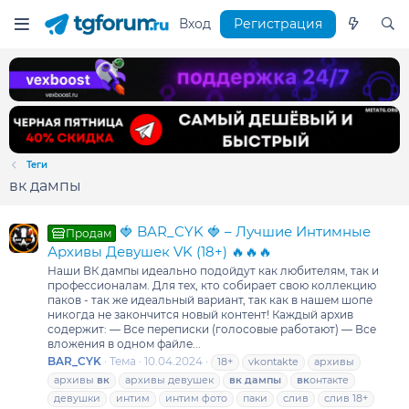
Вход
Регистрация
Теги
вк дампы
🍓 BAR_CYK 🍓 – Лучшие Интимные
Продам
Архивы Девушек VK (18+) 🔥🔥🔥
Наши ВК дампы идеально подойдут как любителям, так и
профессионалам. Для тех, кто собирает свою коллекцию
паков - так же идеальный вариант, так как в нашем шопе
никогда не закончится новый контент! Каждый архив
содержит: — Все переписки (голосовые работают) — Все
вложения в одном файле...
BAR_CYK
Тема
10.04.2024
18+
vkontakte
архивы
архивы
вк
архивы девушек
вк
дампы
вк
онтакте
девушки
интим
интим фото
паки
слив
слив 18+