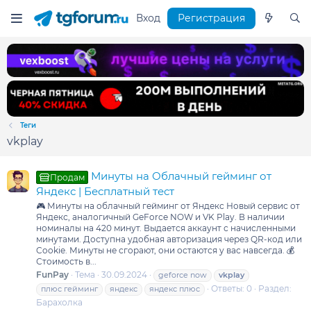
Вход
Регистрация
Теги
vkplay
Минуты на Облачный гейминг от
Продам
Яндекс | Бесплатный тест
🎮 Минуты на облачный гейминг от Яндекс Новый сервис от
Яндекс, аналогичный GeForce NOW и VK Play. В наличии
номиналы на 420 минут. Выдается аккаунт с начисленными
минутами. Доступна удобная авторизация через QR-код или
Cookie. Минуты не сгорают, они остаются у вас навсегда. 💰
Стоимость в...
FunPay
Тема
30.09.2024
geforce now
vkplay
Ответы: 0
Раздел:
плюс гейминг
яндекс
яндекс плюс
Барахолка