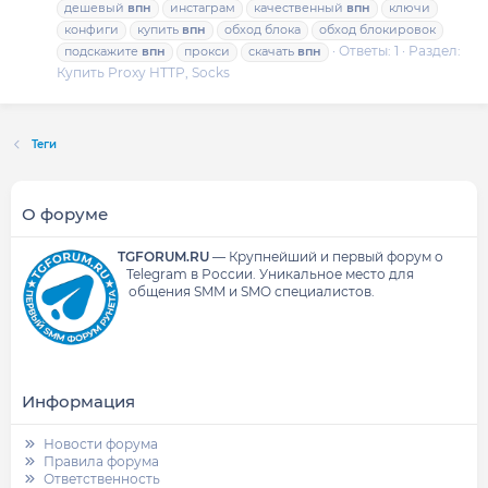
дешевый
впн
инстаграм
качественный
впн
ключи
конфиги
купить
впн
обход блока
обход блокировок
Ответы: 1
Раздел:
подскажите
впн
прокси
скачать
впн
Купить Proxy HTTP, Socks
Теги
О форуме
TGFORUM.RU
—
Крупнейший и первый форум о
Telegram в России.
Уникальное место для
общения SMM и SMO специалистов.
Информация
Новости форума
Правила форума
Ответственность