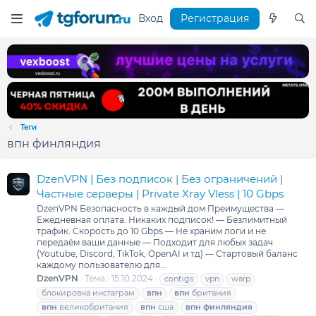
Вход
Регистрация
Теги
впн финляндия
DzenVPN | Без подписок | Без ограничений |
Частные серверы | Private Xray Vless | 10 Gbps
DzenVPN Безопасность в каждый дом Преимущества —
Ежедневная оплата. Никаких подписок! — Безлимитный
трафик. Скорость до 10 Gbps — Не храним логи и не
передаём ваши данные — Подходит для любых задач
(Youtube, Discord, TikTok, OpenAI и тд) — Стартовый баланс
каждому пользователю для...
DzenVPN
Тема
15.10.2024
configs
vpn
warp
блокировка инстаграм
впн
впн
британия
впн
великобритания
впн
сша
впн
финляндия