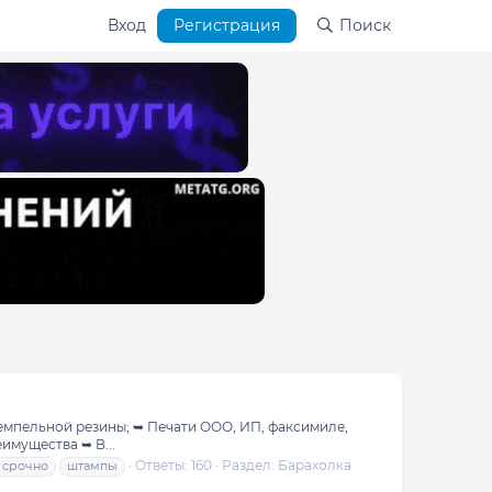
Вход
Регистрация
Поиск
темпельной резины; ➥ Печати ООО, ИП, факсимиле,
имущества ➥ В...
Ответы: 160
Раздел:
Барахолка
срочно
штампы