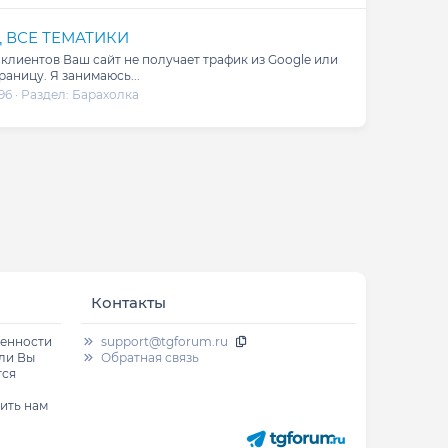
ОД ВСЕ ТЕМАТИКИ
клиентов Ваш сайт не получает трафик из Google или
аницу. Я занимаюсь...
96
Раздел:
Барахолка
Контакты
венности
support@tgforum.ru
сли Вы
Обратная связь
тся
ить нам