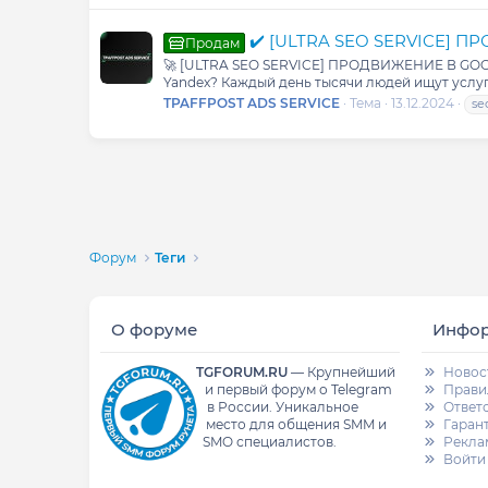
✔️ [ULTRA SEO SERVICE] 
Продам
🚀 [ULTRA SEO SERVICE] ПРОДВИЖЕНИЕ В GOOGLE
Yandex? Каждый день тысячи людей ищут услуги
TPAFFPOST ADS SERVICE
Тема
13.12.2024
se
Форум
Теги
О форуме
Инфо
TGFORUM.RU
—
Крупнейший
Новос
и первый форум о Telegram
Прави
в России.
Уникальное
Ответ
место для общения SMM и
Гаран
SMO специалистов.
Рекла
Войти