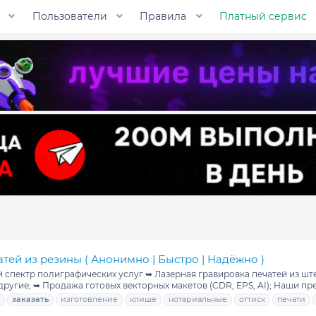
Пользователи
Правила
Платный сервис
атей из резины ( Анонимно | Быстро | Надёжно )
ий спектр полиграфических услуг ➥ Лазерная гравировка печатей из ш
ругие; ➥ Продажа готовых векторных макетов (CDR, EPS, AI); Наши пре
заказать
изготовление
клише
нотариальные
оттиск
печати