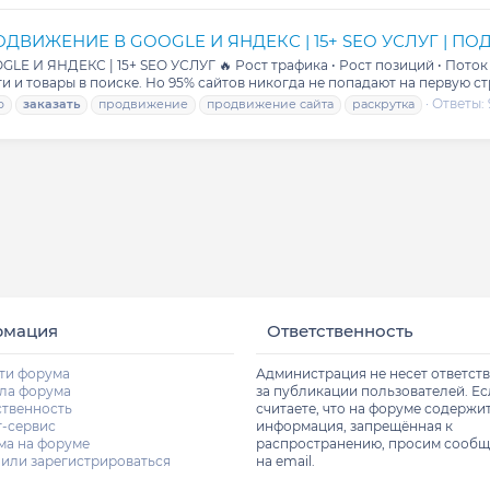
ПРОДВИЖЕНИЕ В GOOGLE И ЯНДЕКС | 15+ SEO УСЛУГ | П
 И ЯНДЕКС | 15+ SEO УСЛУГ 🔥 Рост трафика • Рост позиций • Поток 
 и товары в поиске. Но 95% сайтов никогда не попадают на первую стр
Ответы: 
o
заказать
продвижение
продвижение сайта
раскрутка
рмация
Ответственность
ти форума
Администрация не несет ответст
ла форума
за публикации пользователей. Е
ственность
считаете, что на форуме содержи
т-сервис
информация, запрещённая к
ма на форуме
распространению, просим сообщ
 или зарегистрироваться
на email.