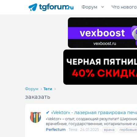
Форум
Что нового
Форум
Теги
заказать
✔ «Vektor» - лазерная гравировка печ
«Vektor» – опыт, создающий результат! Широк
врачебные, государственные, нотариальные и д
Perfectum
Тема
24.01.2025
врача
гербовые