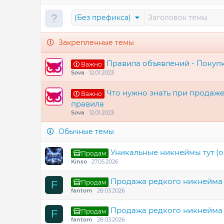
(Без префикса)
Закрепленные темы
Правила объявлений - Покуп
Важно
Sova
12.01.2023
Что нужно знать при продаже
Важно
правила
Sova
12.01.2023
Обычные темы
Уникальные никнеймы тут (о
Продам
Kinso
27.05.2026
Продажа редкого никнейма
Продам
F
fantom
28.03.2026
Продажа редкого никнейма
Продам
F
fantom
28.03.2026