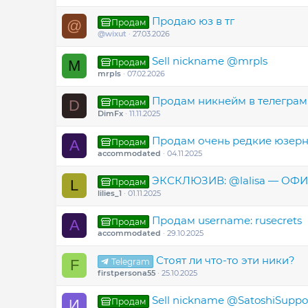
Продаю юз в тг
Продам
@
@wixut
27.03.2026
Sell nickname @mrpls
Продам
M
mrpls
07.02.2026
Продам никнейм в телегра
Продам
D
DimFx
11.11.2025
Продам очень редкие юзер
Продам
A
accommodated
04.11.2025
ЭКСКЛЮЗИВ: @lalisa — 
Продам
L
lilies_1
01.11.2025
Продам username: rusecrets
Продам
A
accommodated
29.10.2025
Стоят ли что-то эти ники?
Telegram
F
firstpersona55
25.10.2025
Sell nickname @SatoshiSuppo
Продам
И