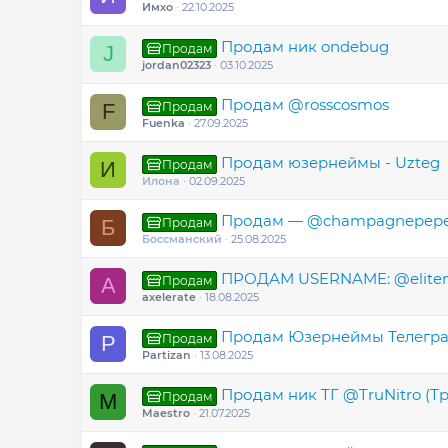
Имхо
22.10.2025
Продам ник ondebug
Продам
J
jordan02323
03.10.2025
Продам @rosscosmos
Продам
F
Fuenka
27.09.2025
Продам юзернеймы - Uzteg
Продам
И
Илона
02.09.2025
Продам — @champagnepep
Продам
Б
Боссманский
25.08.2025
ПРОДАМ USERNAME: @elitem
Продам
A
axelerate
18.08.2025
Продам Юзернеймы Телегра
Продам
P
Partizan
13.08.2025
Продам ник ТГ @TruNitro (Т
Продам
M
Maestro
21.07.2025