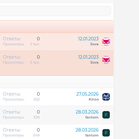
З
Ответы
0
12.01.2023
Просмотры
2 тыс.
Sova
р
З
Ответы
0
12.01.2023
е
Просмотры
3 тыс.
Sova
п
л
р
е
е
н
п
о
л
Ответы
0
27.05.2026
е
Просмотры
652
Kinso
н
о
Ответы
0
28.03.2026
F
Просмотры
939
fantom
Ответы
0
28.03.2026
F
Просмотры
649
fantom