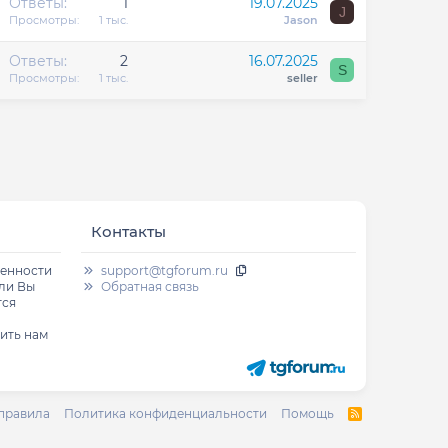
Ответы
1
19.07.2025
J
Просмотры
1 тыс.
Jason
Ответы
2
16.07.2025
S
Просмотры
1 тыс.
seller
Контакты
венности
support@tgforum.ru
сли Вы
Обратная связь
тся
ить нам
 правила
Политика конфиденциальности
Помощь
R
S
S