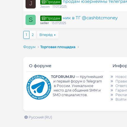
продам юзернеймы телегра
Продам
J
Jason
17.07.2025
ник в ТГ @cashbtcmoney
Продам
S
seller
13.07.2025
1
2
Вперёд
Форум
Торговая площадка
О форуме
Инфо
TGFORUM.RU
—
Крупнейший
Новос
и первый форум о Telegram
Прави
в России.
Уникальное
Ответ
место для общения SMM и
Гаран
SMO специалистов.
Рекла
Войти
Русский (RU)