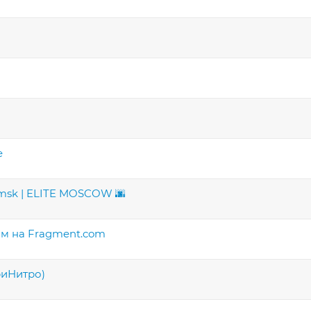
e
sk | ELITE MOSCOW 🌆
м на Fragment.com
риНитро)