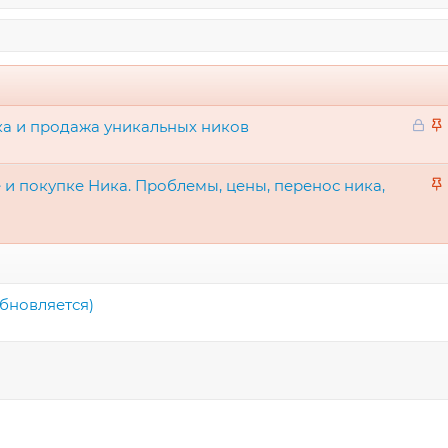
З
ка и продажа уникальных ников
а
а
к
к
р
 и покупке Ника. Проблемы, цены, перенос ника,
ы
а
т
к
о
бновляется)