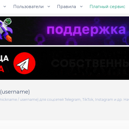
Пользователи
Правила
Платный сервис
(username)
ckname / username) для соцсетей Telegram, TikTok, Instagram и др. 