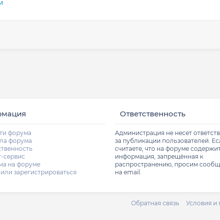
м
рмация
Ответственность
ти форума
Администрация не несет ответст
ла форума
за публикации пользователей. Е
ственность
считаете, что на форуме содержи
т-сервис
информация, запрещённая к
ма на форуме
распространению, просим сообщ
 или зарегистрироваться
на email.
Обратная связь
Условия и