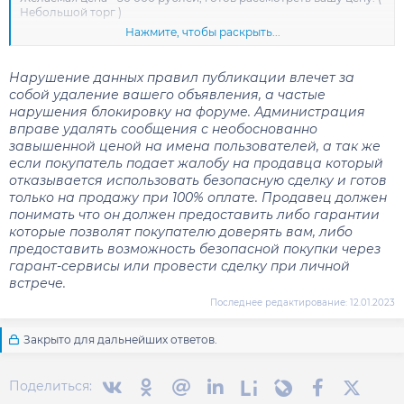
Небольшой торг )
Нажмите, чтобы раскрыть...
Контакты для связи со мной в Телеграм: t. me/primer
WhatSapp - +7912345678
Нарушение данных правил публикации влечет за
собой удаление вашего объявления, а частые
нарушения блокировку на форуме. Администрация
вправе удалять сообщения с необоснованно
завышенной ценой на имена пользователей, а так же
если покупатель подает жалобу на продавца который
отказывается использовать безопасную сделку и готов
только на продажу при 100% оплате. Продавец должен
понимать что он должен предоставить либо гарантии
которые позволят покупателю доверять вам, либо
предоставить возможность безопасной покупки через
гарант-сервисы или провести сделку при личной
встрече.
Последнее редактирование:
12.01.2023
Закрыто для дальнейших ответов.
Вконтакте
Одноклассники
Mail.ru
Linkedin
Liveinternet
Livejournal
Facebook
X (Twit
Поделиться: