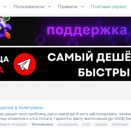
Пользователи
Правила
Платный сервис
сурсов в телеграмм
 решит твою проблему раз и навсегда! Я могу заблокировать: Чат/кана
ных клиентов и опта Оплата: Гарант/по факту выполнения (до 500$) Бес
баны в телеграм
блокировка
конкуренты
снос
сносер
телеграм