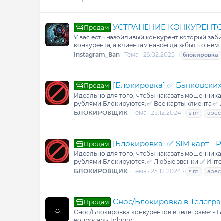
УСТРАНЕНИЕ КОНКУРЕНТО
Продам
У вас есть назойливый конкурент который заб
конкурента, а клиентам навсегда забыть о нём
Instagram_Ban
Тема
26.02.2025
блокировка
[Блокировка] ✅ Банковских к
Продам
Идеально для того, чтобы наказать мошенника, 
рублями Блокируются: ✅ Все карты клиента ✅
БЛОКИРОВЩИК
Тема
25.12.2024
sim
арес
[Блокировка] ✅ SIM карт - РФ
Продам
Идеально для того, чтобы наказать мошенника, 
рублями Блокируются: ✅ Любые звонки ✅ Инте
БЛОКИРОВЩИК
Тема
25.12.2024
sim
арес
Снос/Блокировка в Телегр
Продам
Снос/Блокировка конкурентов в телеграме: - 
вопросам - Johnny