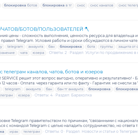
блокировка
ботов
блокировка
в тг
снос
снос каналов
снос теле
ОВ/ЧАТОВ/БОТОВ/ПОЛЬЗОВАТЕЛЕЙ 🪓
 цены - сложность выполнения, ценность ресурса для владельца и ц
 правил Telegram. Условия работы и сроки обсуждаются в личном чате
ay
telegram
аккаунта
бан
блокировка
бота
группы
защита от 
Ответы: 2
Раздел:
Услуги по продвижению в 
транение
чата
юзера
 телеграм каналов, чатов, ботов и юзеров
RVICE решит этот вопрос выгодно, оперативно и результативно! • Бло
12 часов • Оплата: через гаранта или по факту • Гарантия: не снесли за 7
telegram
аккаунта
бан
бан тг аккаунта
блокировка
блокировка
Ответы: 4
Раздел:
Барахолка
елеграм
юзера
вке Telegram правительством по причинам, "связанными с националь
я с командой Telegram с целью наладить сотрудничество, но ответа та
Ответы: 0
Раздел:
Новости и статьи о Телеграм
ка
ирак
телеграм