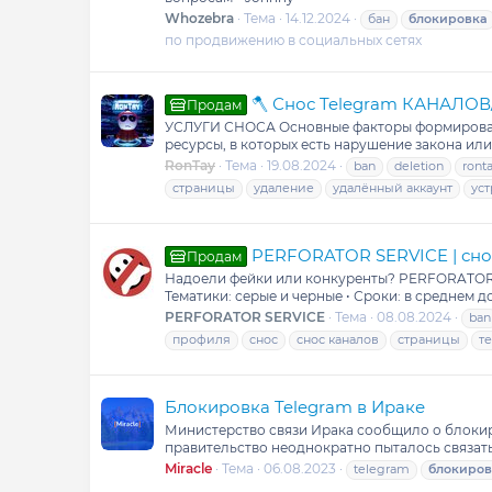
Whozebra
Тема
14.12.2024
бан
блокировка
по продвижению в социальных сетях
🪓 Снос Telegram КАНАЛ
Продам
УСЛУГИ СНОСА Основные факторы формирования
ресурсы, в которых есть нарушение закона или
RonTay
Тема
19.08.2024
ban
deletion
ront
страницы
удаление
удалённый аккаунт
ус
PERFORATOR SERVICE | снос
Продам
Надоели фейки или конкуренты? PERFORATOR SE
Тематики: серые и черные • Сроки: в среднем до 
PERFORATOR SERVICE
Тема
08.08.2024
ban
профиля
снос
снос каналов
страницы
т
Блокировка Telegram в Ираке
Министерство связи Ирака сообщило о блокиро
правительство неоднократно пыталось связатьс
Miracle
Тема
06.08.2023
telegram
блокиров