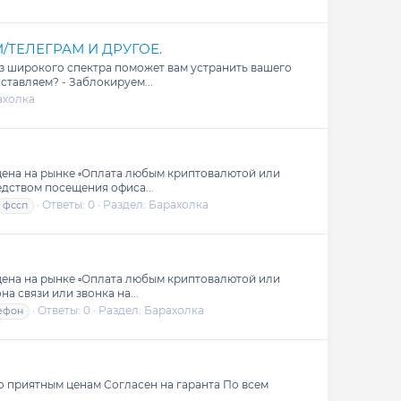
ТЕЛЕГРАМ И ДРУГОЕ.
из широкого спектра поможет вам устранить вашего
ставляем? - Заблокируем...
ахолка
я цена на рынке ▫️Оплата любым криптовалютой или
дством посещения офиса...
Ответы: 0
Раздел:
Барахолка
фссп
я цена на рынке ▫️Оплата любым криптовалютой или
 связи или звонка на...
Ответы: 0
Раздел:
Барахолка
ефон
по приятным ценам Согласен на гаранта По всем