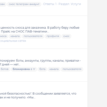
Ответы: 1
Раздел:
Услуги
грам
снос телеграм аккаунт
енность сноса для заказчика. В работу беру любые
. Прайс на СНОС ПАВ-тематики...
сноса
канала
пользователя
профиля
снос
социальных сетях
кируем: боты, аккаунты, группы, каналы, приватки •
 дней — нет...
ботов
блокировка
в тг
бота
канала
пользователя
ной безопасностью". В сообщении заявляется, что
к и не получило. «Мы...