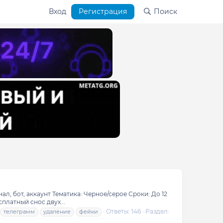
Вход
Регистрация
Поиск
л, бот, аккаунт Тематика: Черное/серое Сроки: До 12
платный снос двух...
Ответы: 146
Раздел:
телеграмм
удаление
фейки