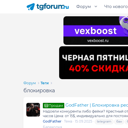
Форум
Что нового
Форум
Теги
блокировка
GodFather | Блокировка ре
Продам
Надоели конкуренты либо фейки? Крестный отец
часов Цена: от 15$, индивидуально для постоян
GodFather
Тема
15.09.2025
telegram
бан
Барахолка