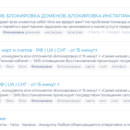
В. БЛОКИРОВКА ДОМЕНОВ, БЛОКИРОВКА ИНСТАГРАМ/
ирает всех клиентов себе? Или же вредит вам? Не проблема! Команда 
 и перейти к вам! Какими задачами мы занимаемся и какие услуги предо
Ответы: 0
Раздел:
Бар
блокировка
доменов
инстаграм
телеграм
арт и счетов - РФ | UA | СНГ - от 15 минут⚡️
конкурента или оппонента! ▫️Блокировка от 15 минут ⚡️ ▫️Самая низка
 Личный кабинет ✅ SMS оповещения Восстановление происходит посре
т
банк
блок
блокировка
блокировщик
карта
счет
телефон
 | UA | СНГ - от 15 минут ⚡️
конкурента или оппонента! ▫️Блокировка от 15 минут ⚡️ ▫️Самая низка
рнет ✅ SMS Восстановление происходит посредством посещения салона
т
банк
блок
блокировка
блокировщик
карта
сим
счет
тел
аме
Боты - Чаты - Каналы - Аккаунты Любой объем решается оперативно и 