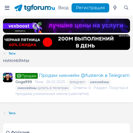
Вход
Регистрация
Теги
никнеймы
Продам никнейм @fusterok в Telegram
Продам
Goga999
Тема
26.02.2025
telegram
никнеймы
Ответы: 0
Раздел:
Покупка и
никнеймы
купить в телеграм
продажа уникальных ников (username)
Теги
О форуме