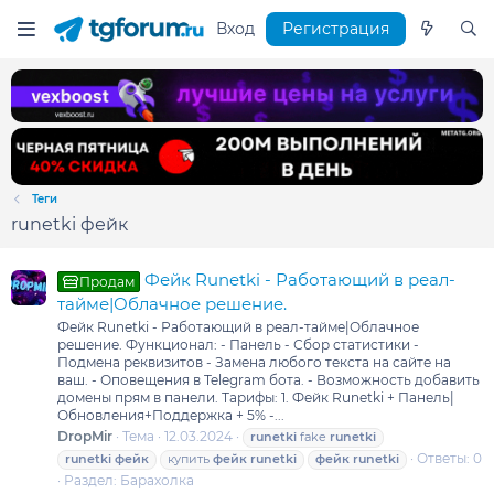
Вход
Регистрация
Теги
runetki фейк
Фейк Runetki - Работающий в реал-
Продам
тайме|Облачное решение.
Фейк Runetki - Работающий в реал-тайме|Облачное
решение. Функционал: - Панель - Сбор статистики -
Подмена реквизитов - Замена любого текста на сайте на
ваш. - Оповещения в Telegram бота. - Возможность добавить
домены прям в панели. Тарифы: 1. Фейк Runetki + Панель|
Обновления+Поддержка + 5% -...
DropMir
Тема
12.03.2024
runetki
fake
runetki
Ответы: 0
runetki
фейк
купить
фейк
runetki
фейк
runetki
Раздел:
Барахолка