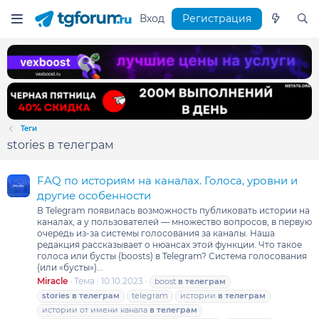
Вход
Регистрация
Теги
stories в телеграм
FAQ по историям на каналах. Голоса, уровни и
другие особенности
В Telegram появилась возможность публиковать истории на
каналах, а у пользователей — множество вопросов, в первую
очередь из-за системы голосования за каналы. Наша
редакция рассказывает о нюансах этой функции. Что такое
голоса или бусты (boosts) в Telegram? Система голосования
(или «бусты»)...
Miracle
Тема
10.10.2023
boost
в
телеграм
stories
в
телеграм
telegram
истории
в
телеграм
истории от имени канала
в
телеграм