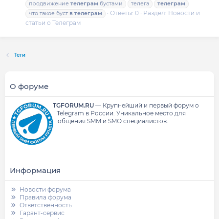
продвижение
телеграм
бустами
телега
телеграм
Ответы: 0
Раздел:
Новости и
что такое буст
в
телеграм
статьи о Телеграм
Теги
О форуме
TGFORUM.RU
—
Крупнейший и первый форум о
Telegram в России.
Уникальное место для
общения SMM и SMO специалистов.
Информация
Новости форума
Правила форума
Ответственность
Гарант-сервис