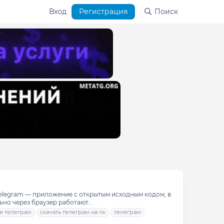
Вход
Регистрация
Поиск
Telegram — приложение с открытым исходным кодом, в
о через браузер работают...
я телеграм
скачать телеграм на пк
телеграм