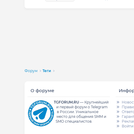
Форум
Теги
О форуме
Инфо
TGFORUM.RU
—
Крупнейший
Новос
и первый форум о Telegram
Прави
в России.
Уникальное
Ответ
место для общения SMM и
Гаран
SMO специалистов.
Рекла
Войти