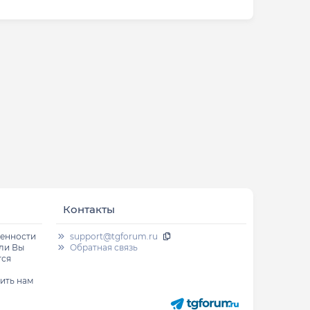
Контакты
венности
support@tgforum.ru
сли Вы
Обратная связь
тся
ить нам