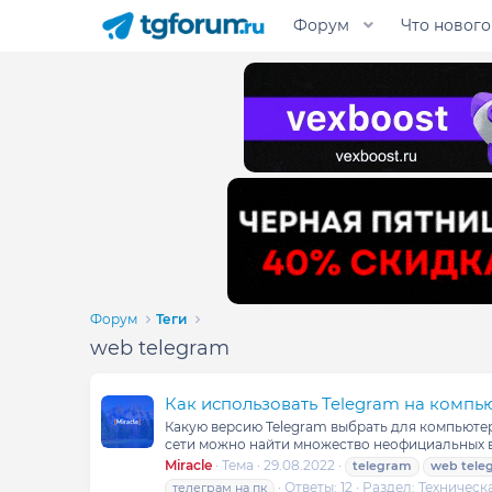
Форум
Что нового
Форум
Теги
web telegram
Как использовать Telegram на компь
Какую версию Telegram выбрать для компьютер
сети можно найти множество неофициальных в
Miracle
Тема
29.08.2022
telegram
web
tele
Ответы: 12
Раздел:
Техническ
телеграм на пк