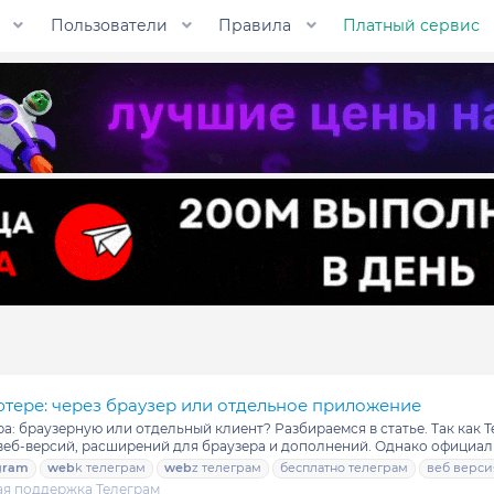
Пользователи
Правила
Платный сервис
ютере: через браузер или отдельное приложение
а: браузерную или отдельный клиент? Разбираемся в статье. Так как 
еб-версий, расширений для браузера и дополнений. Однако официальн
gram
web
k телеграм
web
z телеграм
бесплатно телеграм
веб верси
ая поддержка Телеграм