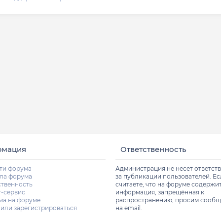
рмация
Ответственность
ти форума
Администрация не несет ответст
ла форума
за публикации пользователей. Е
ственность
считаете, что на форуме содержи
т-сервис
информация, запрещённая к
ма на форуме
распространению, просим сообщ
 или зарегистрироваться
на email.