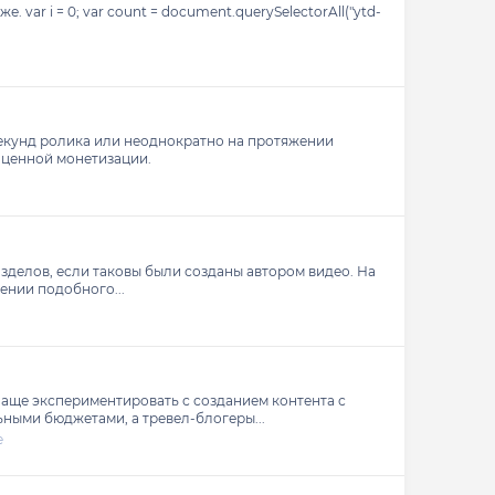
var i = 0; var count = document.querySelectorAll("ytd-
 секунд ролика или неоднократно на протяжении
оценной монетизации.
зделов, если таковы были созданы автором видео. На
ении подобного...
 чаще экспериментировать с созданием контента с
ными бюджетами, а тревел-блогеры...
e