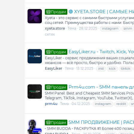
🟣 XYETA.STORE | САМЫЕ 
Продам
Xyeta - это сервис с самыми быстрыми услуг
соц.сетей. Преимущества работы с нами: Быстр
xyeta.store
Тема
28.12.2025
instagram
smm
сетях
EasyLiker.ru - Twitch, Kick, 
Продам
EasyLiker - сервис продвижения ваших социаль
нюансов — всё просто, быстро и удобно. Поль
EasyLiker
Тема
13.12.2025
inst
kick
tiktok
Prm4u.com - SMM панель дл
Продам
SMM Panel: Best and Cheapest SMM Services Pr
Telegram, TikTok, Instagram, YouTube, Twitter(X),
prm4u
Тема
04.12.2025
instagram
reddit
s
SMM ПРОДВИЖЕНИЕ | РАСК
Продам
• SMM BUDDA • РАСКРУТКА #1 Более 400 позиций