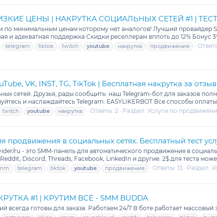
НИЗКИЕ ЦЕНЫ | НАКРУТКА СОЦИАЛЬНЫХ СЕТЕЙ #1 | ТЕС
ами по минимальным ценам которому нет аналогов! Лучший провайдер 
ая и адекватная поддержка Скидки реселлерам вплоть до 12% Бонус 3%
Ответы
telegram
tiktok
twitch
youtube
накрутка
продвижение
YouTube, VK, INST, TG, TikTok | Бесплатная накрутка за отзыв
ных сетей. Друзья, рады сообщить: наш Telegram-бот для заказов пол
зуйтесь и наслаждайтесь Telegram: EASYLIKERBOT Все способы оплаты. 
Ответы: 2
Раздел:
Услуги по продвижени
twitch
youtube
накрутка
я продвижения в социальных сетях. Бесплатный тест усл
ovider/ru - это SMM-панель для автоматического продвижения в социал
 Reddit, Discord, Threads, Facebook, LinkedIn и другие. 2$ для теста может
Ответы: 13
Раздел:
У
mm
telegram
tiktok
youtube
продвижение
РУТКА #1 | КРУТИМ ВСЁ - SMM BUDDA
 всегда готовы для заказа. Работаем 24/7 В боте работает массовый 