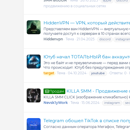
SMM BUDDA
Тема
26.10.2025
apple
discord
продвижению в социальных сетях
HiddenVPN — VPN, который действит
Представляем вам HiddenVPN — виртуальную ч
получаете доступ к серверам в 10 странах всего
Hiddenvpn
Тема
21.04.2025
discord
instagra
Ютуб начал ТОТАЛЬНЫЙ бан аккаунт
Это не байт и не преувеличение — перед вами 
Что происходит: Ютуб без предупреждения отр
target
Тема
04.10.2024
Ответы: 0
youtube
KILLA SMM - Продвижение соц
Продам
KILLA SMM CLICK (изображение кликабельно) K
Nevsk1yWork
Тема
15.06.2024
instagram
se
Telegram обошел TikTok в списке по
Согласно данным оператора Мегафон, Telegram