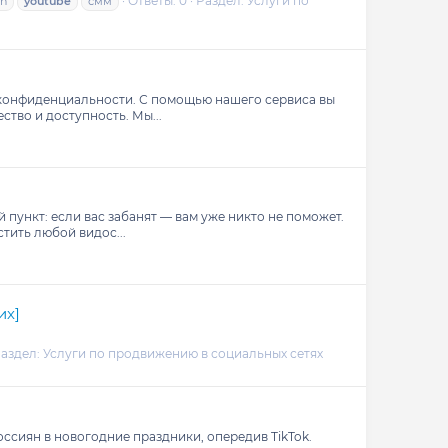
Ответы: 0
Раздел:
Услуги по
ch
youtube
смм
 конфиденциальности. С помощью нашего сервиса вы
ество и доступность. Мы...
 пункт: если вас забанят — вам уже никто не поможет.
тить любой видос...
их]
аздел:
Услуги по продвижению в социальных сетях
ссиян в новогодние праздники, опередив TikTok.