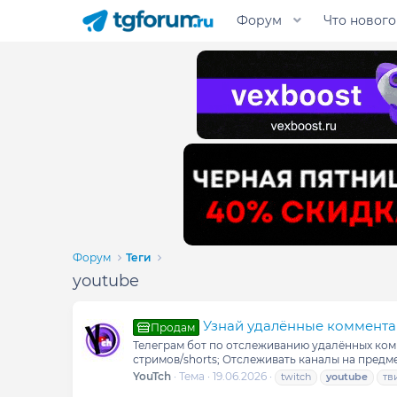
Форум
Что нового
Форум
Теги
youtube
Узнай удалённые комментар
Продам
Телеграм бот по отслеживанию удалённых комм
стримов/shorts; Отслеживать каналы на предме
YouTch
Тема
19.06.2026
twitch
youtube
тв