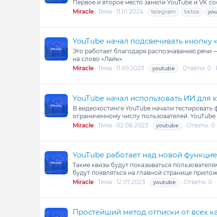
Первое и второе место заняли YouTube и VK со
Miracle
Тема
11.01.2024
telegram
tiktok
yo
YouTube начал подсвечивать кнопку «
Это работает благодаря распознаванию речи —
на слово «Лайк».
Miracle
Тема
11.09.2023
Ответы: 0
youtube
YouTube начал использовать ИИ для 
В видеохостинге YouTube начали тестировать 
ограниченному числу пользователей. YouTube 
Miracle
Тема
02.08.2023
Ответы: 0
youtube
YouTube работает над новой функцие
Такие квизы будут показываться пользователям
будут появляться на главной странице приложе
Miracle
Тема
12.07.2023
Ответы: 0
youtube
Простейший метод отписки от всех к