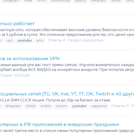
instagram
likee
smm
soundcloud
spotify
telegram
tiktok
twit
ельно работает
астную сеть, которая обеспечивает высокий уровень безопасности и
 за 5 рублей в сутки. Это отличное предложение для тех, кто ценит кач
Ответы: 6
Раздел:
Барахолка
m
vpn
youtube
впн
ов за использование VPN
самый важный для вас пост прямо сейчас. Изучите внимательно каждый
убает вообще ВСЕ ВИДЕО на конкретном аккаунте. При попытке запус
Раздел:
YouTube
иальных сетей [TG, VK, Inst, YT, TT, OK, Twitch и 40 друг
ILLA SMM CLICK Акция: Получи до 20р на баланс за отзыв.
Ответы: 0
Р
o
telegram
tiktok
twitch
vkcom
youtube
накрутка
пулярных в РФ приложений в январские праздники
 занял третье место в списке самых популярных приложений среди ро