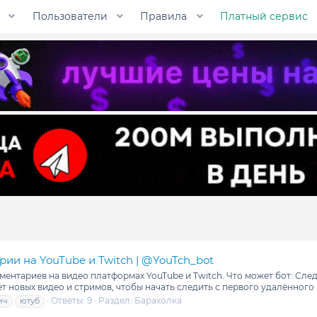
Пользователи
Правила
Платный сервис
ии на YouTube и Twitch | @YouTch_bot
ентариев на видео платформах YouTube и Twitch. Что может бот: Сле
т новых видео и стримов, чтобы начать следить с первого удалённого к
Ответы: 9
Раздел:
Барахолка
ич
ютуб