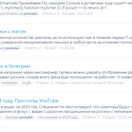
hannels Прожимаем F12, находим Console и вставляем туда скрипт ниже. 
 myTimer(); function myTimer () { if (count == 0) return; el =...
Ответы: 0
Раздел:
YouTube
ься от всех на
youtube
ики с матом
ченное количество рекламы, если используют мат в течение первых 7
е умеренной ненормативной лексики в любой части не отменяет полн
Ответы: 0
Раздел:
YouTube
ция
youtube
о в Телеграм
ков напрямую через мессенджер, теперь можно увидеть отображение ра
здел ролика, скорее всего фича еще полноценно не работает. О появл
Ответы: 0
Раздел:
Новости и статьи о Телеграм
телеграм
ютуб
3 году. Прогнозы YouTube
 в видео на 2023 год. Специалисты прогнозируют, что креаторы будут
двинется фокус с видео с дорогим продакшеном на ролики с минималь
Ответы: 0
Раздел:
YouTub
3
тренды
youtube
что снимать в 2023 году