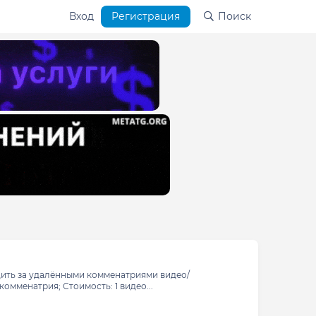
Вход
Регистрация
Поиск
дить за удалёнными комменатриями видео/
омменатрия; Стоимость: 1 видео...