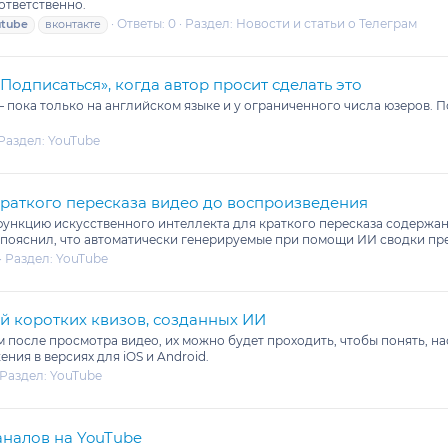
ответственно.
Ответы: 0
Раздел:
Новости и статьи о Телеграм
utube
вконтакте
Подписаться», когда автор просит сделать это
 пока только на английском языке и у ограниченного числа юзеров. П
Раздел:
YouTube
краткого пересказа видео до воспроизведения
функцию искусственного интеллекта для краткого пересказа содержа
пояснил, что автоматически генерируемые при помощи ИИ сводки пре
Раздел:
YouTube
й коротких квизов, созданных ИИ
 после просмотра видео, их можно будет проходить, чтобы понять, на
ния в версиях для iOS и Android.
Раздел:
YouTube
аналов на YouTube