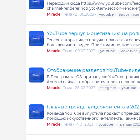
Переходим сюда https://www.youtube.com/feed/c
channel-renderer:not(.ytd-item-section-renderer)");
Miracle
Тема
21.06.2023
youtube
как отписат
YouTube вернул монетизацию на рол
Теперь авторы видео получат право на ограни
большей части видео. При этом использовани
Miracle
Тема
09.03.2023
youtube
монетиза
Отображение разделов YouTube-виде
В Телеграм на iOS, при запуске YouTube-роли
Android сейчас отображается только первый ра
Miracle
Тема
28.02.2023
telegram
youtube
Главные тренды видеоконтента в 202
Команда YouTube выпустила подкаст о трендах
помощью искусственного интеллекта. Также с
Miracle
Тема
14.01.2023
youtube
тренды 202