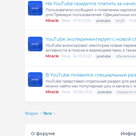
На YouTube придется платить за каче
Пользователи сообщают о появлении надписи 
для Премиум-пользователей. Официальных ком
Miracle
Тема
07.10.2022
Отв
youtube
ютуб
YouTube экспериментирует с новой с
YouTube анонсировал некоторые новые парамет
активности в поиске и взаимодействии, а такж
Miracle
Тема
14.09.2022
youtube
обновлени
В YouTube появился специальный раз
YouTube представил отдельный раздел для раз
можно найти как популярные шоу и каналы с 
Miracle
Тема
29.08.2022
youtube
подкасты 
Форум
Теги
О форуме
Инфо