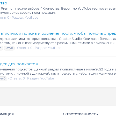
ство
Premium, возле выбора 4К качества. Вероятно YouTube тестирует воз
ментариев сервис пока не давал.
еты: 0
Раздел:
YouTube
татистикой поиска и вовлеченности, чтобы помочь опре
ры аналитики, которые появятся в Creator Studio. Они дают больше д
е о том, как они взаимодействуют с различными темами в приложении. 
Ответы: 0
Раздел:
YouTube
е
ютуб
дел для подкастов
мещения подкастов. Данный раздел появился еще в июле 2022 года и
многомиллионной аудиторией, так и подкасты с небольшим количество
Ответы: 0
Раздел:
YouTube
ютуб
рмация
Ответственность