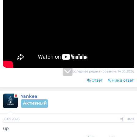
Последнее редактирование:
14.05.2026
Ответ
Ник в ответ
Yankee
Активный
16.05.2026
#28
up