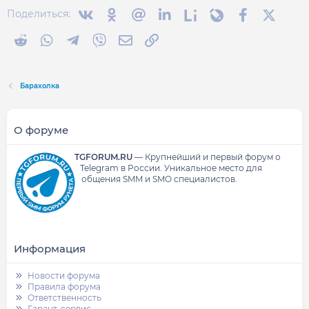
Вконтакте
Одноклассники
Mail.ru
Linkedin
Liveinternet
Livejournal
Facebook
X (Twit
Поделиться:
Reddit
WhatsApp
Telegram
Viber
Электронная почта
Ссылка
Барахолка
О форуме
TGFORUM.RU
—
Крупнейший и первый форум о
Telegram в России.
Уникальное место для
общения SMM и SMO специалистов.
Информация
Новости форума
Правила форума
Ответственность
Гарант-сервис