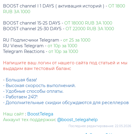
BOOST channel l 1 DAYS ( активация историй ) -
ОТ 1800
RUB ЗА 1000
BOOST channel 15-25 DAYS -
ОТ 18000 RUB ЗА 1000
BOOST channel 25-30 DAYS -
ОТ 22000 RUB ЗА 1000
RU Подписчики Telegram -
от 25 за 1000
RU Views Telegram -
от 10р за 1000
Telegram Reactions -
от 10р за 1000
Напишите ваш логин от нашего сайта под статьей и мы
выдадим вам тестовый баланс
-
Большая база!
- Высокая скорость выполнений.
- Удобные способы оплаты.
- Работаем 24\7!
- Дополнительные скидки обсуждаются для реселлеров
Наш сайт
:
BoostTelega
Аккаунт тех поддержки
:
@boost_telegahelp
Последнее редактирование:
22.05.2026