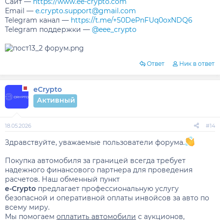
Сайт —
https://www.ee-crypto.com
Email —
e.crypto.support@gmail.com
Telegram канал —
https://t.me/+50DePnFUq0oxNDQ6
Telegram поддержки —
@eee_crypto
Ответ
Ник в ответ
eCrypto
Активный
18.05.2026
#14
Здравствуйте, уважаемые пользователи форума.
Покупка автомобиля за границей всегда требует
надежного финансового партнера для проведения
расчетов. Наш обменный пункт
e-Crypto
предлагает профессиональную услугу
безопасной и оперативной оплаты инвойсов за авто по
всему миру.
Мы помогаем
оплатить автомобили
с аукционов,