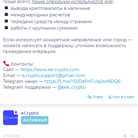
Чаще всего
такие операции используются для
:
вывода криптовалюты в наличные
международных расчетов
передачи средств между странами
работы с крупными суммами
Если интересует конкретное направление или город —
можете написать в поддержку, уточним возможность
проведения операции.
Контакты
:
Сайт —
https://www.ee-crypto.com
Email —
e.crypto.support@gmail.com
Telegram канал —
https://t.me/+50DePnFUq0oxNDQ6
Telegram поддержки —
@eee_crypto
Ответ
Ник в ответ
eCrypto
Активный
27.04.2026
#5