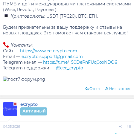
ПУМБ и др.) и международными платежными системами
(Wise, Revolut, Payoneer).
Криптовалюты
: USDT (TRC20), BTC, ETH.
Будем признательны за вашу поддержку и отзывы на
новых площадках. Это помогает нам становиться лучше!
Контакты
:
Сайт —
https://www.ee-crypto.com
Email —
e.crypto.support@gmail.com
Telegram канал —
https://t.me/+50DePnFUq0oxNDQ6
Telegram поддержки —
@eee_crypto
Ответ
Ник в ответ
eCrypto
Активный
04.05.2026
#8