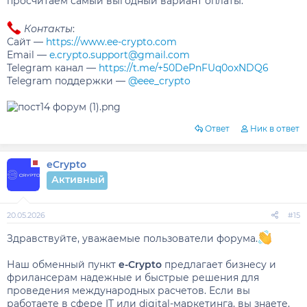
просчитаем самый выгодный вариант оплаты.
Контакты
:
Сайт —
https://www.ee-crypto.com
Email —
e.crypto.support@gmail.com
Telegram канал —
https://t.me/+50DePnFUq0oxNDQ6
Telegram поддержки —
@eee_crypto
Ответ
Ник в ответ
eCrypto
Активный
20.05.2026
#15
Здравствуйте, уважаемые пользователи форума.
Наш обменный пункт
e-Crypto
предлагает бизнесу и
фрилансерам надежные и быстрые решения для
проведения международных расчетов. Если вы
работаете в сфере IT или digital-маркетинга, вы знаете,