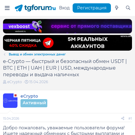
Вход
Регистрация
Вывод и обмен электронных денег
e-Crypto — быстрый и безопасный обмен USDT |
BTC | ETH | UAH | EUR | USD, международные
переводы и выдача наличных
А
Д
eCrypto
15.04.2026
в
а
т
т
eCrypto
о
а
р
н
Активный
т
а
е
ч
м
а
15.04.2026
#1
ы
л
а
Добро пожаловать, уважаемые пользователи форума!
Ищете надежный обменник с быстрыми выплатами и