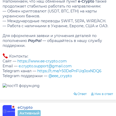
Напоминаем, что наш обменный пункт
e-Crypto
также
продолжает стабильно работать по направлениям:
— Обмен криптовалют (USDT, BTC, ETH) на карты
украинских банков.
— Международные переводы SWIFT, SEPA, WIRE/ACH.
— Работа с наличными в Украине, Европе, США и ОАЭ.
Для оформления заявки и уточнения деталей по
пополнению
PayPal
— обращайтесь в нашу службу
поддержки.
Контакты
:
Сайт —
https://www.ee-crypto.com
Email —
e.crypto.support@gmail.com
Telegram канал —
https://t.me/+50DePnFUq0oxNDQ6
Telegram поддержки —
@eee_crypto
Ответ
Ник в ответ
eCrypto
Активный