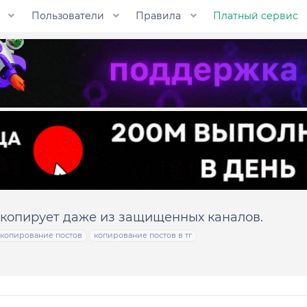
Пользователи
Правила
Платный сервис
. копирует даже из защищенных каналов.
копирование постов
копирование постов в тг