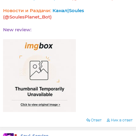
Новости и Раздачи:
Канал|Soules
(@SoulesPlanet_Bot)
New review:
Ответ
Ник в ответ