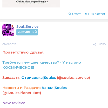
Ответ
Ник в ответ
Soul_Service
Активный
09.06.2026
#520
Приветствую, друзья.
Требуется лучшее качество? - У нас оно
КОСМИЧЕСКОЕ!
Заказать:
Отрисовка|Soules
(@soules_service)
Новости и Раздачи:
Канал|Soules
(@SoulesPlanet_Bot)
New review: