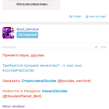
Ответ
Ник в ответ
Soul_Service
Активный
05.06.2026
#518
Приветствую, друзья.
Требуется лучшее качество? - У нас оно
КОСМИЧЕСКОЕ!
Заказать:
Отрисовка|Soules
(@soules_service)
Новости и Раздачи:
Канал|Soules
(@SoulesPlanet_Bot)
New review: