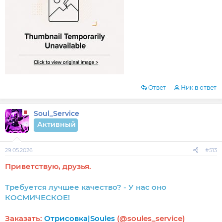
Ответ
Ник в ответ
Soul_Service
Активный
29.05.2026
#513
Приветствую, друзья.
Требуется лучшее качество? - У нас оно
КОСМИЧЕСКОЕ!
Заказать:
Отрисовка|Soules
(@soules_service)