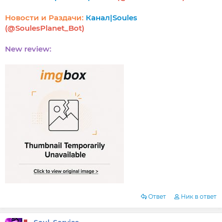
Новости и Раздачи:
Канал|Soules
(@SoulesPlanet_Bot)
New review:
Ответ
Ник в ответ