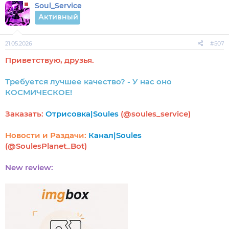
Soul_Service
Активный
21.05.2026
#507
Приветствую, друзья.
Требуется лучшее качество? - У нас оно
КОСМИЧЕСКОЕ!
Заказать:
Отрисовка|Soules
(@soules_service)
Новости и Раздачи:
Канал|Soules
(@SoulesPlanet_Bot)
New review: