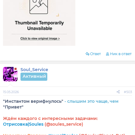
Ответ
Ник в ответ
Soul_Service
Активный
15.05.2026
#503
"Инстантом верифнулось"
- слышим это чаще, чем
"Привет"
Ждём каждого с интересными задачами:
Отрисовка|Soules
(@soules_service)