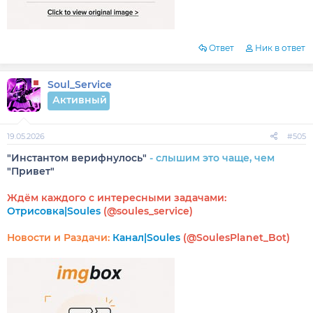
Ответ
Ник в ответ
Soul_Service
Активный
19.05.2026
#505
"Инстантом верифнулось"
- слышим это чаще, чем
"Привет"
Ждём каждого с интересными задачами:
Отрисовка|Soules
(@soules_service)
Новости и Раздачи:
Канал|Soules
(@SoulesPlanet_Bot)