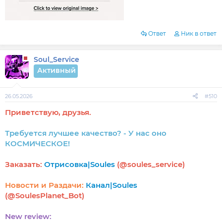
Ответ
Ник в ответ
Soul_Service
Активный
26.05.2026
#510
Приветствую, друзья.
Требуется лучшее качество? - У нас оно
КОСМИЧЕСКОЕ!
Заказать:
Отрисовка|Soules
(@soules_service)
Новости и Раздачи:
Канал|Soules
(@SoulesPlanet_Bot)
New review: