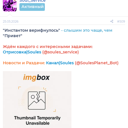
Soul_Service
Активный
25.05.2026
#509
"Инстантом верифнулось"
- слышим это чаще, чем
"Привет"
Ждём каждого с интересными задачами:
Отрисовка|Soules
(@soules_service)
Новости и Раздачи:
Канал|Soules
(@SoulesPlanet_Bot)