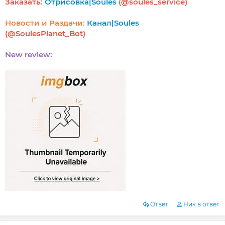
Заказать:
Отрисовка|Soules
(@soules_service)
Новости и Раздачи:
Канал|Soules
(@SoulesPlanet_Bot)
New review:
Ответ
Ник в ответ