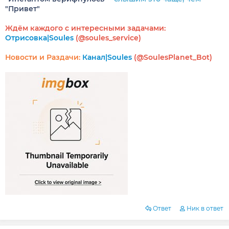
"Привет"
Ждём каждого с интересными задачами:
Отрисовка|Soules
(@soules_service)
Новости и Раздачи:
Канал|Soules
(@SoulesPlanet_Bot)
Ответ
Ник в ответ