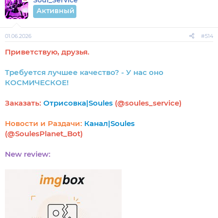
Soul_Service
Активный
01.06.2026
#514
Приветствую, друзья.
Требуется лучшее качество? - У нас оно
КОСМИЧЕСКОЕ!
Заказать:
Отрисовка|Soules
(@soules_service)
Новости и Раздачи:
Канал|Soules
(@SoulesPlanet_Bot)
New review: