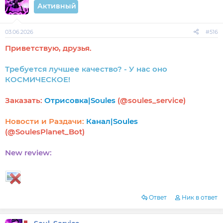
Активный
03.06.2026
#516
Приветствую, друзья.
Требуется лучшее качество? - У нас оно
КОСМИЧЕСКОЕ!
Заказать:
Отрисовка|Soules
(@soules_service)
Новости и Раздачи:
Канал|Soules
(@SoulesPlanet_Bot)
New review:
Ответ
Ник в ответ