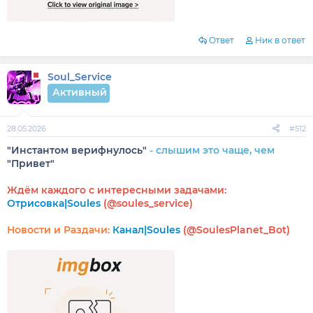
Ответ
Ник в ответ
Soul_Service
Активный
28.05.2026
#512
"Инстантом верифнулось"
- слышим это чаще, чем
"Привет"
Ждём каждого с интересными задачами:
Отрисовка|Soules
(@soules_service)
Новости и Раздачи:
Канал|Soules
(@SoulesPlanet_Bot)