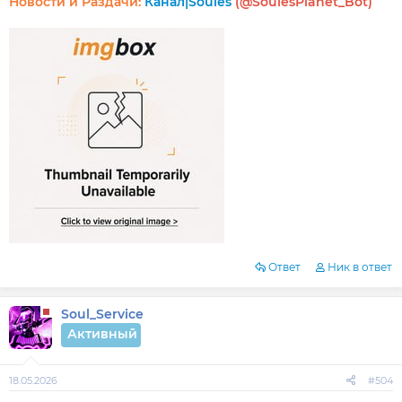
Новости и Раздачи:
Канал|Soules
(@SoulesPlanet_Bot)
Ответ
Ник в ответ
Soul_Service
Активный
18.05.2026
#504