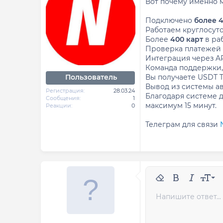
Вот почему именно 
м
а
ы
л
а
Подключено
более 
Работаем круглосуто
Более
400 карт
в ра
Проверка платежей
Интеграция через AP
Команда поддержки,
Вы получаете USDT 
Пользователь
Вывод из системы а
Регистрация
28.03.24
Благодаря системе 
Сообщения
1
максимум 15 минут.
Реакции
0
Телеграм для связи
9
Удалить формати
Полужирный
Курсив
Разм
10
Напишите ответ...
Arial
Шрифт
Спойлер
Код
Зачёркнутый
Подчёркн
Одно
Р
12
Book Antiqua