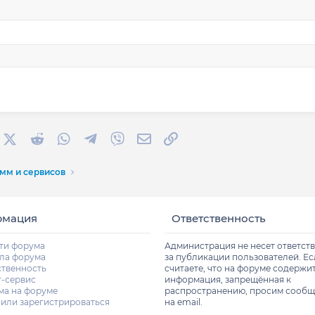
Выравнивание текста
Уменьшить отступ
w
Заголовок 3
oman
rnal
acebook
X (Twitter)
Reddit
WhatsApp
Telegram
Viber
Электронная почта
Ссылка
мм и сервисов
рмация
Ответственность
ти форума
Администрация не несет ответст
ла форума
за публикации пользователей. Е
ственность
считаете, что на форуме содержи
т-сервис
информация, запрещённая к
ма на форуме
распространению, просим сообщ
 или зарегистрироваться
на email.