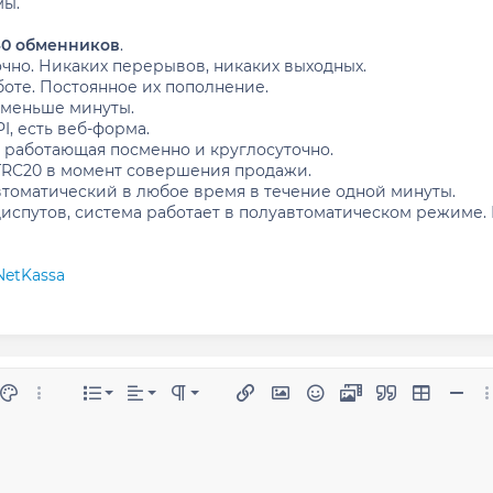
мы.
40 обменников
.
чно. Никаких перерывов, никаких выходных.
боте. Постоянное их пополнение.
 меньше минуты.
I, есть веб-форма.
 работающая посменно и круглосуточно.
TRC20 в момент совершения продажи.
втоматический в любое время в течение одной минуты.
диспутов, система работает в полуавтоматическом режиме
NetKassa
По левому краю
Обычный
Нумерованный список
рование
ер шрифта
Цвет текста
Дополнительные параметры...
Список
Выравнивание
Формат абзаца
Ссылка
Изображение
Смайлы
Медиа
Цитата
Вставить 
Встав
До
По центру
Маркированный список
Заголовок 1
утый
строчный код
азмытый текст
По правому краю
Увеличить отступ
Заголовок 2