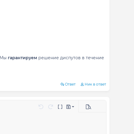
. Мы
гарантируем
решение диспутов в течение
Ответ
Ник в ответ
Сохранить черновик
таблицу
ить горизонтальную линию
полнительные параметры...
Отменить
Повторить
Переключение BB-кодов
Черновики
Удалить черновик