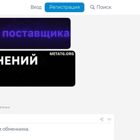
Вход
Регистрация
Поиск
атежи
#1
и обменника.