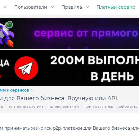
Пользователи
Правила
Платный сервис
мм и сервисов
и для Вашего бизнеса. Вручную или API.
ты
платежная система
прием платежей
принять платеж
хайриск пл
м принимать хай-риск p2p-платежи для Вашего бизнеса ил