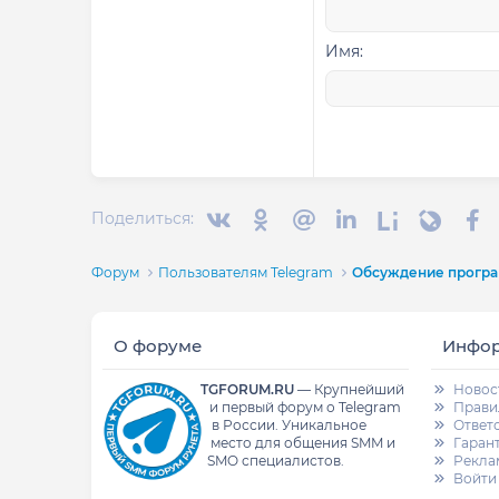
15
Courier Ne
18
Georgia
Имя
22
Tahoma
26
Times New R
Trebuchet MS
Verdana
Вконтакте
Одноклассники
Mail.ru
Linkedin
Liveinternet
Livejou
F
Поделиться:
Форум
Пользователям Telegram
Обсуждение програ
О форуме
Инфо
TGFORUM.RU
—
Крупнейший
Новос
и первый форум о Telegram
Прави
в России.
Уникальное
Ответ
место для общения SMM и
Гаран
SMO специалистов.
Рекла
Войти