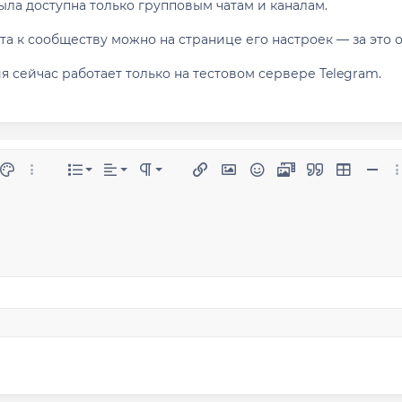
ыла доступна только групповым чатам и каналам.
та к сообществу можно на странице его настроек — за это 
я сейчас работает только на тестовом сервере Telegram.
По левому краю
Обычный
Нумерованный список
рование
ер шрифта
Цвет текста
Дополнительные параметры...
Список
Выравнивание
Формат абзаца
Ссылка
Изображение
Смайлы
Медиа
Цитата
Вставить 
Встав
До
По центру
Маркированный список
Заголовок 1
утый
строчный код
азмытый текст
По правому краю
Увеличить отступ
Заголовок 2
Выравнивание текста
Уменьшить отступ
w
Заголовок 3
oman