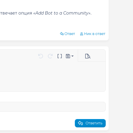
отвечает опция
«Add Bot to a Community»
.
Ответ
Ник в ответ
Сохранить черновик
таблицу
ить горизонтальную линию
полнительные параметры...
Отменить
Повторить
Переключение BB-кодов
Черновики
Удалить черновик
Ответить