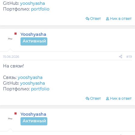
GitHub:
yooshyasha
Портфолио:
portfolio
Ответ
Ник в ответ
Yooshyasha
Активный
15.06.2026
#19
На связи!
Связь:
yooshyasha
GitHub:
yooshyasha
Портфолио:
portfolio
Ответ
Ник в ответ
Yooshyasha
Активный