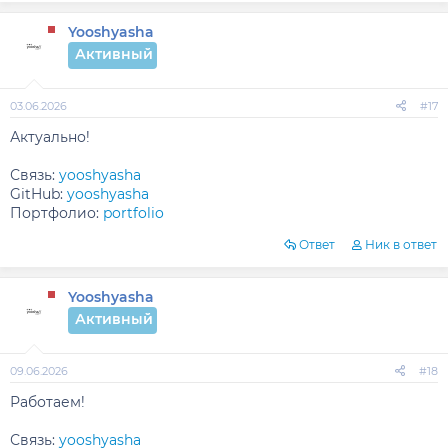
Yooshyasha
Активный
03.06.2026
#17
Актуально!
Связь:
yooshyasha
GitHub:
yooshyasha
Портфолио:
portfolio
Ответ
Ник в ответ
Yooshyasha
Активный
09.06.2026
#18
Работаем!
Связь:
yooshyasha