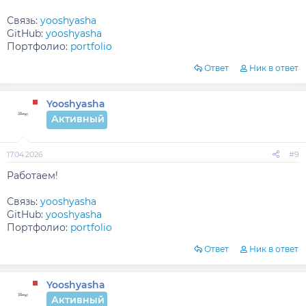
Связь:
yooshyasha
GitHub:
yooshyasha
Портфолио:
portfolio
Ответ
Ник в ответ
Yooshyasha
Активный
17.04.2026
#9
Работаем!
Связь:
yooshyasha
GitHub:
yooshyasha
Портфолио:
portfolio
Ответ
Ник в ответ
Yooshyasha
Активный