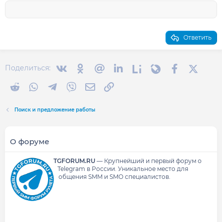
18
Tahoma
22
Times New Roman
26
Trebuchet MS
Ответить
Verdana
Вконтакте
Одноклассники
Mail.ru
Linkedin
Liveinternet
Livejournal
Facebook
X (Twit
Поделиться:
Reddit
WhatsApp
Telegram
Viber
Электронная почта
Ссылка
Поиск и предложение работы
О форуме
TGFORUM.RU
—
Крупнейший и первый форум о
Telegram в России.
Уникальное место для
общения SMM и SMO специалистов.