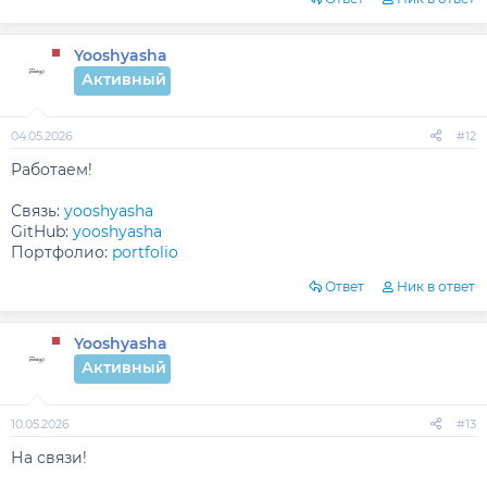
Yooshyasha
Активный
04.05.2026
#12
Работаем!
Связь:
yooshyasha
GitHub:
yooshyasha
Портфолио:
portfolio
Ответ
Ник в ответ
Yooshyasha
Активный
10.05.2026
#13
На связи!