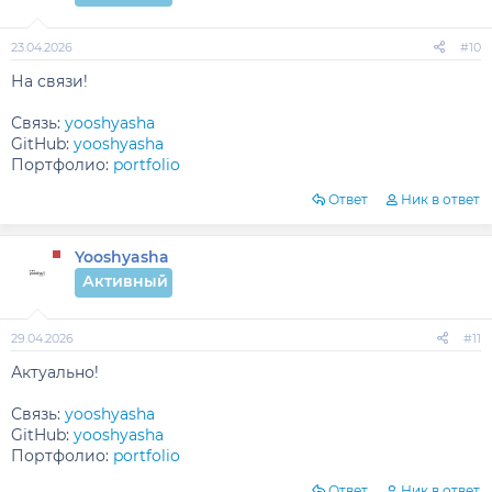
23.04.2026
#10
На связи!
Связь:
yooshyasha
GitHub:
yooshyasha
Портфолио:
portfolio
Ответ
Ник в ответ
Yooshyasha
Активный
29.04.2026
#11
Актуально!
Связь:
yooshyasha
GitHub:
yooshyasha
Портфолио:
portfolio
Ответ
Ник в ответ