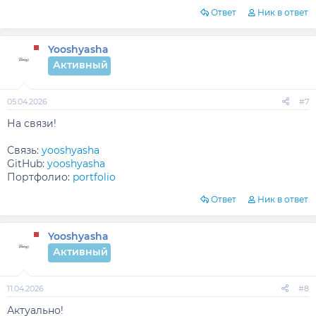
Ответ
Ник в ответ
Yooshyasha
Активный
05.04.2026
#7
На связи!
Связь:
yooshyasha
GitHub:
yooshyasha
Портфолио:
portfolio
Ответ
Ник в ответ
Yooshyasha
Активный
11.04.2026
#8
Актуально!