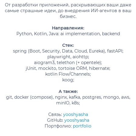
От разработки приложений, раскрывающих ваши даже
самые страшные идеи, до внедрения ИИ-агентов в ваш
бизнес.
Направления:
Python, Kotlin, Java: ai implementation, backend
Стек:
spring (Boot, Security, Data, Cloud, Eureka), fastAPI;
playwright, aiohttp;
aiogram3, telethon (+ opentele);
jUnit, mockito, tortoise ORM, hibernate;
kotlin Flow/Channels;
koog;
А также:
git, docker (compose), nginx, kafka, postgres, mongo, aws,
minIO, k8s;
Связь:
yooshyasha
GitHub:
yooshyasha
Портфолио:
portfolio