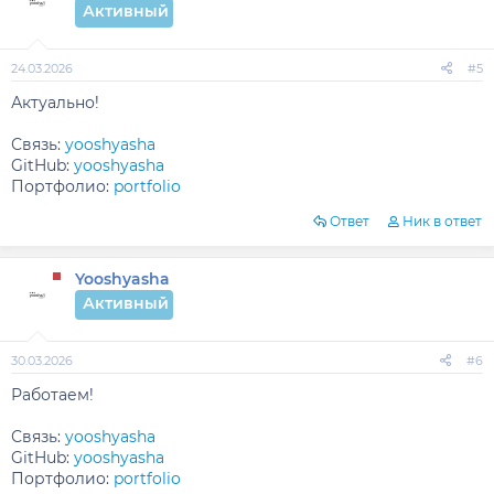
Активный
24.03.2026
#5
Актуально!
Связь:
yooshyasha
GitHub:
yooshyasha
Портфолио:
portfolio
Ответ
Ник в ответ
Yooshyasha
Активный
30.03.2026
#6
Работаем!
Связь:
yooshyasha
GitHub:
yooshyasha
Портфолио:
portfolio