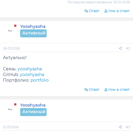
Последнее редактирование:
30.04.2026
Ответ
Ник в ответ
Yooshyasha
Активный
06.03.2026
#2
Актуально!
Связь:
yooshyasha
GitHub:
yooshyasha
Портфолио:
portfolio
Ответ
Ник в ответ
Yooshyasha
Активный
12.03.2026
#3