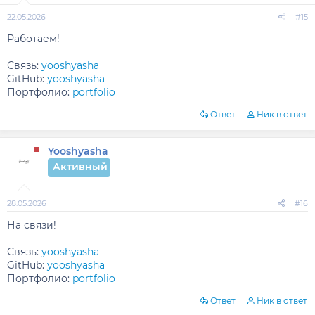
22.05.2026
#15
Работаем!
Связь:
yooshyasha
GitHub:
yooshyasha
Портфолио:
portfolio
Ответ
Ник в ответ
Yooshyasha
Активный
28.05.2026
#16
На связи!
Связь:
yooshyasha
GitHub:
yooshyasha
Портфолио:
portfolio
Ответ
Ник в ответ