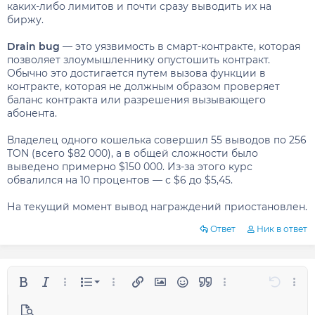
каких-либо лимитов и почти сразу выводить их на
биржу.
Drain bug
— это уязвимость в смарт-контракте, которая
позволяет злоумышленнику опустошить контракт.
Обычно это достигается путем вызова функции в
контракте, которая не должным образом проверяет
баланс контракта или разрешения вызывающего
абонента.
Владелец одного кошелька совершил 55 выводов по 256
TON (всего $82 000), а в общей сложности было
выведено примерно $150 000. Из-за этого курс
обвалился на 10 процентов — с $6 до $5,45.
На текущий момент вывод награждений приостановлен.
Ответ
Ник в ответ
Нумерованный список
Полужирный
Курсив
Дополнительные параметры...
Список
Дополнительные параметры...
Ссылка
Изображение
Смайлы
Цитата
Дополнительные п
Отменит
Допо
Маркированный список