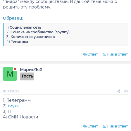
"пиара" между сообществами. В данной теме можно
решить эту проблему.
Образец:
1)
Социальная сеть
2)
Ссылка на сообщество (группу)
3)
Количество участников
4)
Тематика
Ответ
Ник в ответ
МарияЯяЯ
М
Гость
18.08.2023
#2
1) Телеграмм
2)
cʌyxu
3) 11
4) СМИ Новости
Ответ
Ник в ответ