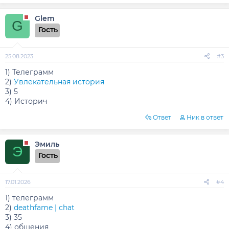
Glem
G
Гость
25.08.2023
#3
1) Телеграмм
2)
Увлекательная история
3) 5
4) Историч
Ответ
Ник в ответ
Эмиль
Э
Гость
17.01.2026
#4
1) телеграмм
2)
deathfame | chat
3) 35
4) общения