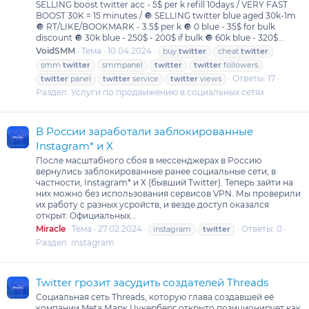
SELLING boost twitter acc - 5$ per k refill 10days / VERY FAST
BOOST 30K = 15 minutes / 🔘 SELLING twitter blue aged 30k-1m
🔘 RT/LIKE/BOOKMARK - 3.5$ per k 🔘 0 blue - 35$ for bulk
discount 🔘 30k blue - 250$ - 200$ if bulk 🔘 60k blue - 320$...
VoidSMM
Тема
10.04.2024
buy
twitter
cheat
twitter
smm
twitter
smmpanel
twitter
twitter
followers
Ответы: 17
twitter
panel
twitter
service
twitter
views
Раздел:
Услуги по продвижению в социальных сетях
В России заработали заблокированные
Instagram* и X
После масштабного сбоя в мессенджерах в Россию
вернулись заблокированные ранее социальные сети, в
частности, Instagram* и Х (бывший Twitter). Теперь зайти на
них можно без использования сервисов VPN. Мы проверили
их работу с разных усройств, и везде доступ оказался
открыт. Официальных...
Miracle
Тема
27.02.2024
Ответы: 0
instagram
twitter
Раздел:
Instagram
Twitter грозит засудить создателей Threads
Социальная сеть Threads, которую глава создавшей её
компании Meta Марк Цукерберг открыто позиционирует как