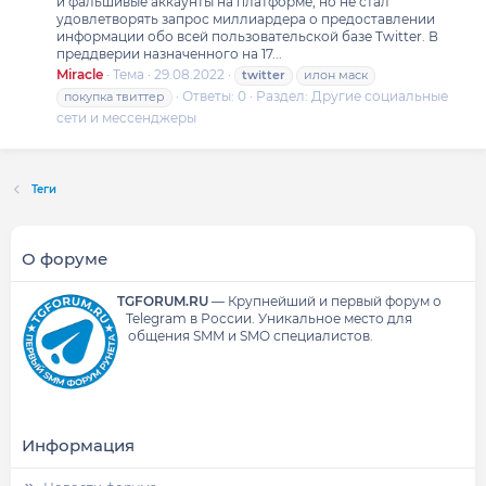
и фальшивые аккаунты на платформе, но не стал
удовлетворять запрос миллиардера о предоставлении
информации обо всей пользовательской базе Twitter. В
преддверии назначенного на 17...
Miracle
Тема
29.08.2022
twitter
илон маск
Ответы: 0
Раздел:
Другие социальные
покупка твиттер
сети и мессенджеры
Теги
О форуме
TGFORUM.RU
—
Крупнейший и первый форум о
Telegram в России.
Уникальное место для
общения SMM и SMO специалистов.
Информация