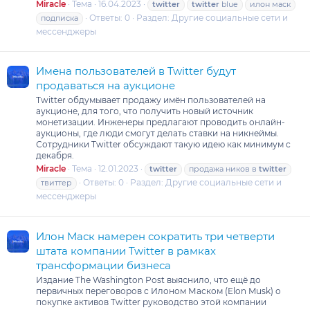
Miracle
Тема
16.04.2023
twitter
twitter
blue
илон маск
Ответы: 0
Раздел:
Другие социальные сети и
подписка
мессенджеры
Имена пользователей в Twitter будут
продаваться на аукционе
Twitter обдумывает продажу имён пользователей на
аукционе, для того, что получить новый источник
монетизации. Инженеры предлагают проводить онлайн-
аукционы, где люди смогут делать ставки на никнеймы.
Сотрудники Twitter обсуждают такую идею как минимум с
декабря.
Miracle
Тема
12.01.2023
twitter
продажа ников в
twitter
Ответы: 0
Раздел:
Другие социальные сети и
твиттер
мессенджеры
Илон Маск намерен сократить три четверти
штата компании Twitter в рамках
трансформации бизнеса
Издание The Washington Post выяснило, что ещё до
первичных переговоров с Илоном Маском (Elon Musk) о
покупке активов Twitter руководство этой компании