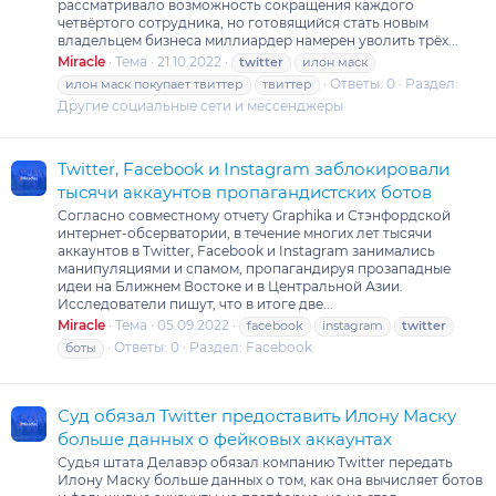
рассматривало возможность сокращения каждого
четвёртого сотрудника, но готовящийся стать новым
владельцем бизнеса миллиардер намерен уволить трёх...
Miracle
Тема
21.10.2022
twitter
илон маск
Ответы: 0
Раздел:
илон маск покупает твиттер
твиттер
Другие социальные сети и мессенджеры
Twitter, Facebook и Instagram заблокировали
тысячи аккаунтов пропагандистских ботов
Согласно совместному отчету Graphika и Стэнфордской
интернет-обсерватории, в течение многих лет тысячи
аккаунтов в Twitter, Facebook и Instagram занимались
манипуляциями и спамом, пропагандируя прозападные
идеи на Ближнем Востоке и в Центральной Азии.
Исследователи пишут, что в итоге две...
Miracle
Тема
05.09.2022
facebook
instagram
twitter
Ответы: 0
Раздел:
Facebook
боты
Суд обязал Twitter предоставить Илону Маску
больше данных о фейковых аккаунтах
Судья штата Делавэр обязал компанию Twitter передать
Илону Маску больше данных о том, как она вычисляет ботов