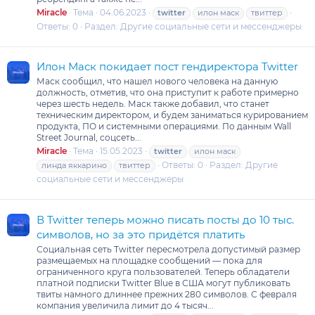
Miracle
Тема
04.06.2023
twitter
илон маск
твиттер
Ответы: 0
Раздел:
Другие социальные сети и мессенджеры
Илон Маск покидает пост гендиректора Twitter
Маск сообщил, что нашел нового человека на данную
должность, отметив, что она приступит к работе примерно
через шесть недель. Маск также добавил, что станет
техническим директором, и будем заниматься курированием
продукта, ПО и системными операциями. По данным Wall
Street Journal, соцсеть...
Miracle
Тема
15.05.2023
twitter
илон маск
Ответы: 0
Раздел:
Другие
линда яккарино
твиттер
социальные сети и мессенджеры
В Twitter теперь можно писать посты до 10 тыс.
символов, но за это придётся платить
Социальная сеть Twitter пересмотрела допустимый размер
размещаемых на площадке сообщений — пока для
ограниченного круга пользователей. Теперь обладатели
платной подписки Twitter Blue в США могут публиковать
твиты намного длиннее прежних 280 символов. С февраля
компания увеличила лимит до 4 тысяч...