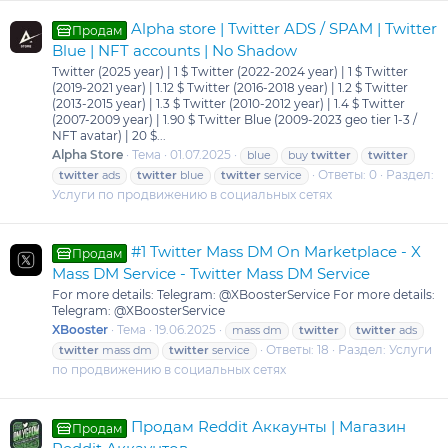
Alpha store | Twitter ADS / SPAM | Twitter
Продам
Blue | NFT accounts | No Shadow
Twitter (2025 year) | 1 $ Twitter (2022-2024 year) | 1 $ Twitter
(2019-2021 year) | 1.12 $ Twitter (2016-2018 year) | 1.2 $ Twitter
(2013-2015 year) | 1.3 $ Twitter (2010-2012 year) | 1.4 $ Twitter
(2007-2009 year) | 1.90 $ Twitter Blue (2009-2023 geo tier 1-3 /
NFT avatar) | 20 $...
Alpha Store
Тема
01.07.2025
blue
buy
twitter
twitter
Ответы: 0
Раздел:
twitter
ads
twitter
blue
twitter
service
Услуги по продвижению в социальных сетях
#1 Twitter Mass DM On Marketplace - X
Продам
Mass DM Service - Twitter Mass DM Service
For more details: Telegram: @XBoosterService For more details:
Telegram: @XBoosterService
XBooster
Тема
19.06.2025
mass dm
twitter
twitter
ads
Ответы: 18
Раздел:
Услуги
twitter
mass dm
twitter
service
по продвижению в социальных сетях
Продам Reddit Аккаунты | Магазин
Продам