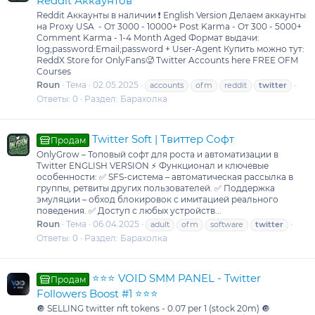
Reddit Аккаунтов
Reddit Аккаунты в наличии ❗ English Version Делаем аккаунты
на Proxy USA ️ - От 3000 - 10000+ Post Karma - От 300 - 5000+
Comment Karma - 1-4 Month Aged Формат выдачи:
log;password:Email;password + User-Agent Купить можно тут:
ReddX Store for OnlyFans🥵 Twitter Accounts here FREE OFM
Courses
Roun
Тема
02.05.2025
accounts
ofm
reddit
twitter
Ответы: 0
Раздел:
Барахолка
Twitter Soft | Твиттер Софт
Продам
OnlyGrow – Топовый софт для роста и автоматизации в
Twitter ENGLISH VERSION ⚡ Функционал и ключевые
особенности: ✅ SFS-система – автоматическая рассылка в
группы, ретвиты других пользователей. ✅ Поддержка
эмуляции – обход блокировок с имитацией реального
поведения. ✅ Доступ с любых устройств...
Roun
Тема
06.04.2025
adult
ofm
software
twitter
Ответы: 0
Раздел:
Барахолка
⭐⭐⭐ VOID SMM PANEL - Twitter
Продам
Followers Boost #1 ⭐⭐⭐
🔘 SELLING twitter nft tokens - 0.07 per 1 (stock 20m) 🔘