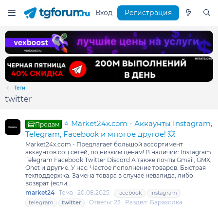
Вход
Регистрация
Теги
twitter
⭐ Market24x.com - Аккаунты Instagram,
Продам
Telegram, Facebook и многое другое! 💥
Market24x.com - Предлагает большой ассортимент
аккаунтов соц сетей, по низким ценам! В наличии: Instagram
Telegram Facebook Twitter Discord А также почты Gmail, GMX,
Onet и другие. У нас: Частое пополнение товаров. Быстрая
техподдержка. Замена товара в случае невалида, либо
возврат (если...
market24
Тема
20.08.2025
facebook
instagram
Ответы: 23
Раздел:
Барахолка
telegram
twitter